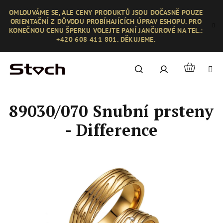
Přejít
OMLOUVÁME SE, ALE CENY PRODUKTŮ JSOU DOČASNĚ POUZE
na
ORIENTAČNÍ Z DŮVODU PROBÍHAJÍCÍCH ÚPRAV ESHOPU. PRO
obsah
KONEČNOU CENU ŠPERKU VOLEJTE PANÍ JANČUROVÉ NA TEL.:
+420 608 411 801. DĚKUJEME.
Nákupní
Hledat
Přihlášení
košík
89030/070 Snubní prsteny
- Difference