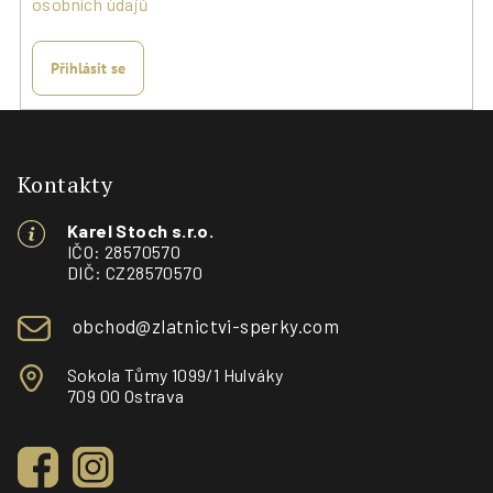
osobních údajů
Přihlásit se
Z
á
p
Kontakty
a
Karel Stoch s.r.o.
t
IČO: 28570570
í
DIČ: CZ28570570
obchod@zlatnictvi-sperky.com
Sokola Tůmy 1099/1 Hulváky
709 00 Ostrava