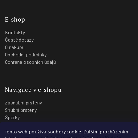
E-shop
Kontakty
Časté dotazy
O nákupu
Obchodní podmínky
Ochrana osobních údajů
Navigace v e-shopu
Zásnubní prsteny
Snubní prsteny
Šperky
O nás
Tento web používá soubory cookie. Dalším procházením
Blog