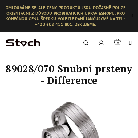
Přejít
OMLOUVÁME SE, ALE CENY PRODUKTŮ JSOU DOČASNĚ POUZE
na
ORIENTAČNÍ Z DŮVODU PROBÍHAJÍCÍCH ÚPRAV ESHOPU. PRO
obsah
KONEČNOU CENU ŠPERKU VOLEJTE PANÍ JANČUROVÉ NA TEL.:
+420 608 411 801. DĚKUJEME.
Nákupní
Hledat
Přihlášení
košík
89028/070 Snubní prsteny
- Difference