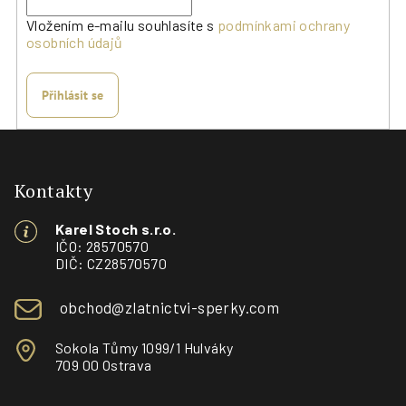
Vložením e-mailu souhlasíte s
podmínkami ochrany
osobních údajů
Přihlásit se
Z
á
p
Kontakty
a
Karel Stoch s.r.o.
t
IČO: 28570570
í
DIČ: CZ28570570
obchod@zlatnictvi-sperky.com
Sokola Tůmy 1099/1 Hulváky
709 00 Ostrava