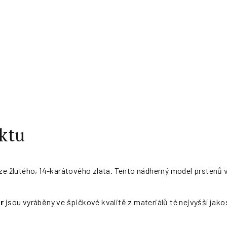
ktu
 ze žlutého, 14-karátového zlata. Tento nádherný model prstenů
r
jsou vyráběny ve špičkové kvalitě z materiálů té nejvyšší jako