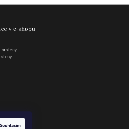
ce v e-shopu
 prsteny
rsteny
y
Souhlasím