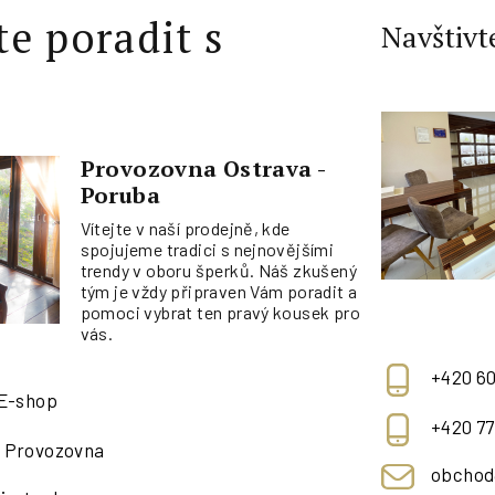
te poradit s
Navštivt
Provozovna Ostrava -
Poruba
Vítejte v naší prodejně, kde
spojujeme tradici s nejnovějšími
trendy v oboru šperků. Náš zkušený
tým je vždy připraven Vám poradit a
pomoci vybrat ten pravý kousek pro
vás.
+420 60
 E-shop
+420 77
- Provozovna
obchod