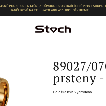
ASNĚ POUZE ORIENTAČNÍ Z DŮVODU PROBÍHAJÍCÍCH ÚPRAV ESHOPU.
JANČUROVÉ NA TEL.: +420 608 411 801. DĚKUJEME.
89027/07
prsteny -
Položka byla vyprodána…
Měrná
cena: