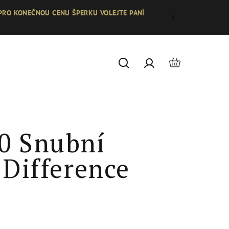
 PRO KONEČNOU CENU ŠPERKU VOLEJTE PANÍ
Nákupní
Hledat
Přihlášení
košík
0 Snubní
 Difference