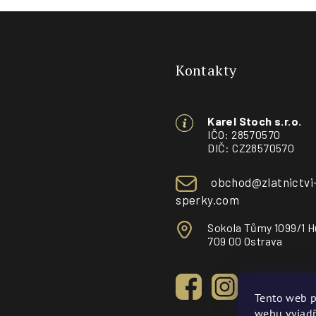
Z
á
Kontakty
p
a
Karel Stoch s.r.o.
t
IČO: 28570570
DIČ: CZ28570570
í
obchod@zlatnictvi
sperky.com
Sokola Tůmy 1099/1 H
709 00 Ostrava
Tento web p
webu vyjadř