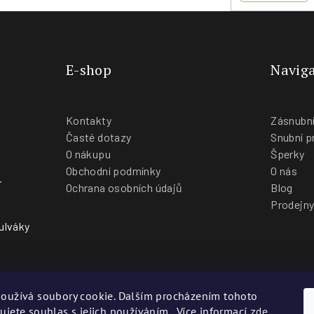
E-shop
Naviga
Kontakty
Zásnubní
Časté dotazy
Snubní p
O nákupu
Šperky
Obchodní podmínky
O nás
-
Ochrana osobních údajů
Blog
Prodejn
ulváky
oužívá soubory cookie. Dalším procházením tohoto
ujete souhlas s jejich používáním.. Více informací
zde
.