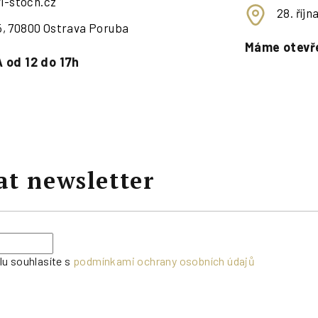
i-stoch.cz
28. říj
95, 70800 Ostrava Poruba
Máme otevře
 od 12 do 17h
at newsletter
lu souhlasíte s
podmínkami ochrany osobních údajů