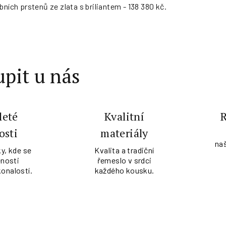
bních prstenů ze zlata s briliantem - 138 380 kč.
pit u nás
leté
Kvalitní
osti
materiály
na
y, kde se
Kvalita a tradiční
nosti
řemeslo v srdci
konalostí.
každého kousku.