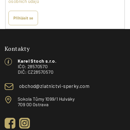
osobních údajů
Přihlásit se
Z
á
p
Kontakty
a
Karel Stoch s.r.o.
t
IČO: 28570570
í
DIČ: CZ28570570
obchod@zlatnictvi-sperky.com
Sokola Tůmy 1099/1 Hulváky
709 00 Ostrava