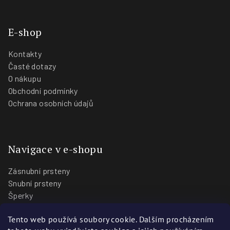
E-shop
Kontakty
Časté dotazy
O nákupu
Obchodní podmínky
Ochrana osobních údajů
Navigace v e-shopu
Zásnubní prsteny
Snubní prsteny
Šperky
O nás
Tento web používá soubory cookie. Dalším procházením
Blog