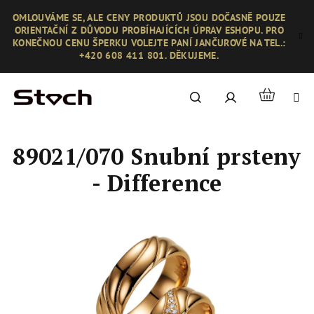
Přejít
OMLOUVÁME SE, ALE CENY PRODUKTŮ JSOU DOČASNĚ POUZE
na
ORIENTAČNÍ Z DŮVODU PROBÍHAJÍCÍCH ÚPRAV ESHOPU. PRO
obsah
KONEČNOU CENU ŠPERKU VOLEJTE PANÍ JANČUROVÉ NA TEL.:
+420 608 411 801. DĚKUJEME.
Nákupní
Hledat
Přihlášení
košík
89021/070 Snubní prsteny
- Difference