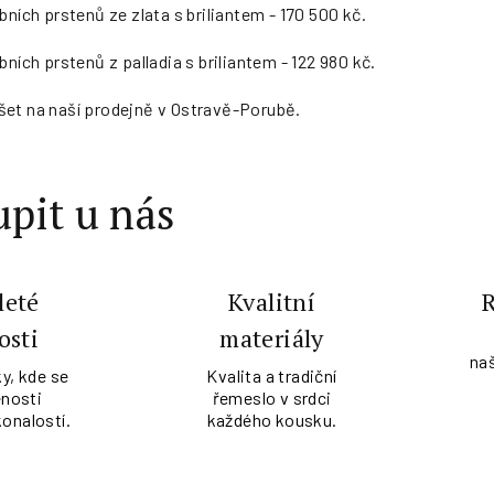
bních prstenů ze zlata s briliantem - 170 500 kč.
bních prstenů z palladia s briliantem - 122 980 kč.
šet na naší prodejně v Ostravě-Porubě.
pit u nás
leté
Kvalitní
osti
materiály
na
y, kde se
Kvalita a tradiční
nosti
řemeslo v srdci
konalostí.
každého kousku.