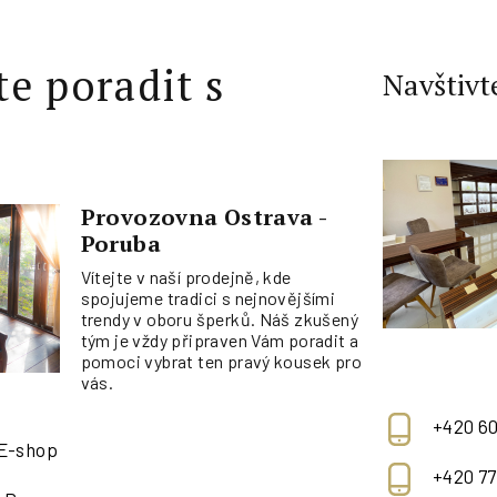
te poradit s
Navštivt
Provozovna Ostrava -
Poruba
Vítejte v naší prodejně, kde
spojujeme tradici s nejnovějšími
trendy v oboru šperků. Náš zkušený
tým je vždy připraven Vám poradit a
pomoci vybrat ten pravý kousek pro
vás.
+420 60
 E-shop
+420 77