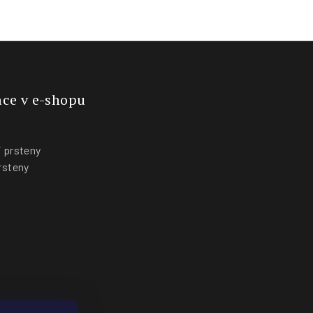
ce v e-shopu
 prsteny
rsteny
y