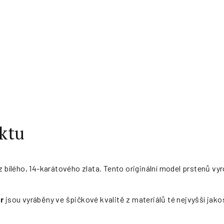
ktu
 z bílého, 14-karátového zlata. Tento originální model prstenů 
r
jsou vyráběny ve špičkové kvalitě z materiálů té nejvyšší jako