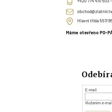
+420 774 470 503 
obchod@zlatnictv
Hlavní třída 557/
Máme otevřeno PO-PÁ
Odebír
E-mail
Vložením e-mai