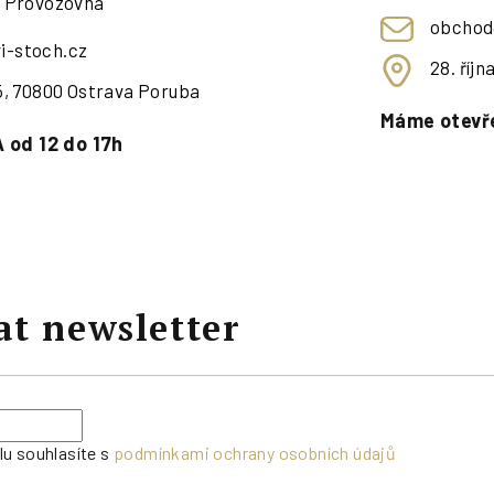
- Provozovna
obchod
i-stoch.cz
28. říj
95, 70800 Ostrava Poruba
Máme otevře
 od 12 do 17h
at newsletter
lu souhlasíte s
podmínkami ochrany osobních údajů