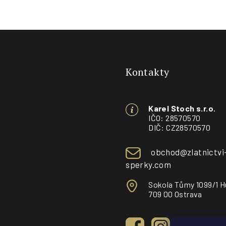
Z
á
Kontakty
p
a
Karel Stoch s.r.o.
t
IČO: 28570570
DIČ: CZ28570570
í
obchod@zlatnictvi
sperky.com
Sokola Tůmy 1099/1 H
709 00 Ostrava