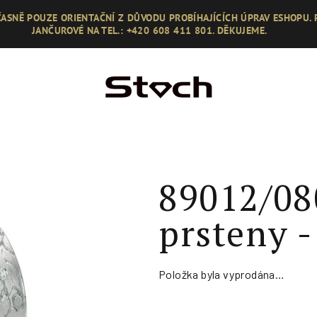
ASNĚ POUZE ORIENTAČNÍ Z DŮVODU PROBÍHAJÍCÍCH ÚPRAV ESHOPU.
JANČUROVÉ NA TEL.: +420 608 411 801. DĚKUJEME.
89012/08
prsteny -
Položka byla vyprodána…
Měrná
cena: