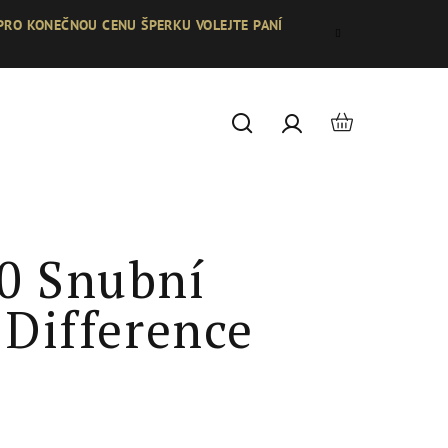
 PRO KONEČNOU CENU ŠPERKU VOLEJTE PANÍ
Nákupní
Hledat
Přihlášení
košík
0 Snubní
 Difference