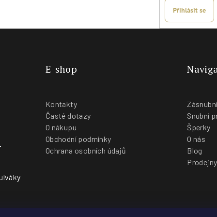
Přihlásit se
E-shop
Naviga
Kontakty
Zásnubní
Časté dotazy
Snubní p
O nákupu
Šperky
Obchodní podmínky
O nás
-
Ochrana osobních údajů
Blog
Prodejn
ulváky