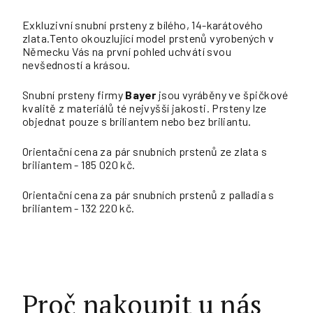
Exkluzivní snubní prsteny z bílého, 14-karátového
zlata.Tento okouzlující model prstenů vyrobených v
Německu Vás na první pohled uchvátí svou
nevšedností a krásou.
Snubní prsteny firmy
Bayer
jsou vyráběny ve špičkové
kvalitě z materiálů té nejvyšší jakosti. Prsteny lze
objednat pouze s briliantem nebo bez briliantu.
Orientační cena za pár snubních prstenů ze zlata s
briliantem - 185 020 kč.
Orientační cena za pár snubních prstenů z palladia s
briliantem - 132 220 kč.
Proč nakoupit u nás