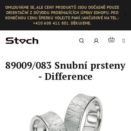
Přejít
OMLOUVÁME SE, ALE CENY PRODUKTŮ JSOU DOČASNĚ POUZE
na
ORIENTAČNÍ Z DŮVODU PROBÍHAJÍCÍCH ÚPRAV ESHOPU. PRO
obsah
KONEČNOU CENU ŠPERKU VOLEJTE PANÍ JANČUROVÉ NA TEL.:
+420 608 411 801. DĚKUJEME.
Nákupní
Hledat
Přihlášení
košík
89009/083 Snubní prsteny
- Difference