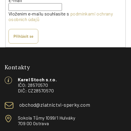
E-mail
Vložením e-mailu souhlasíte s
podmínkami ochrany
osobních údajů
Přihlásit se
Z
á
p
Kontakty
a
Karel Stoch s.r.o.
t
IČO: 28570570
í
DIČ: CZ28570570
obchod@zlatnictvi-sperky.com
Sokola Tůmy 1099/1 Hulváky
709 00 Ostrava