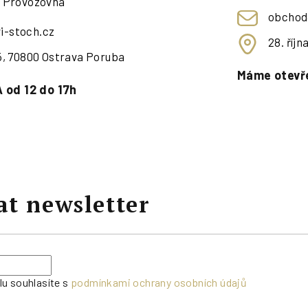
- Provozovna
obchod
i-stoch.cz
28. říj
95, 70800 Ostrava Poruba
Máme otevře
 od 12 do 17h
at newsletter
lu souhlasíte s
podmínkami ochrany osobních údajů