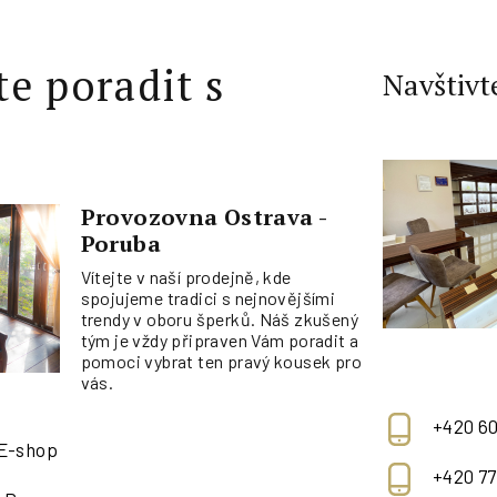
te poradit s
Navštivt
Provozovna Ostrava -
Poruba
Vítejte v naší prodejně, kde
spojujeme tradici s nejnovějšími
trendy v oboru šperků. Náš zkušený
tým je vždy připraven Vám poradit a
pomoci vybrat ten pravý kousek pro
vás.
+420 60
 E-shop
+420 77