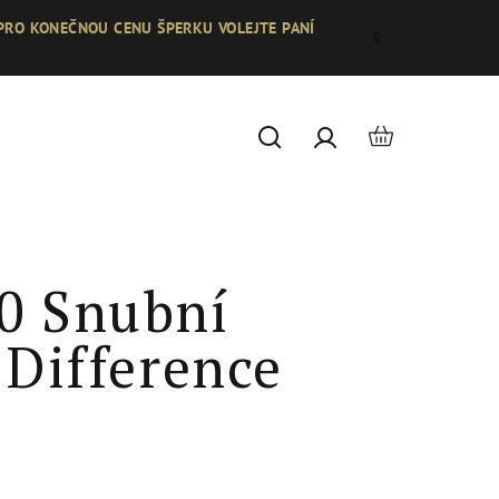
 PRO KONEČNOU CENU ŠPERKU VOLEJTE PANÍ
Nákupní
Hledat
Přihlášení
košík
0 Snubní
 Difference