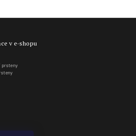
ce v e-shopu
 prsteny
rsteny
y