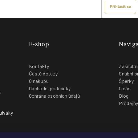
Přihlásit se
E-shop
Naviga
Kontakty
Zásnubní
Časté dotazy
Snubní p
O nákupu
Šperky
Obchodní podmínky
O nás
-
Ochrana osobních údajů
Blog
Prodejn
ulváky