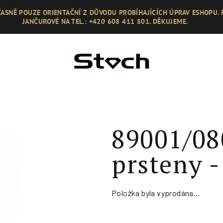
ASNĚ POUZE ORIENTAČNÍ Z DŮVODU PROBÍHAJÍCÍCH ÚPRAV ESHOPU.
JANČUROVÉ NA TEL.: +420 608 411 801. DĚKUJEME.
89001/08
prsteny -
Položka byla vyprodána…
Měrná
cena: