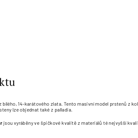
ktu
 z bílého, 14-karátového zlata. Tento masivní model prstenů z 
steny lze objednat také z palladia.
r
jsou vyráběny ve špičkové kvalitě z materiálů té nejvyšší kvali