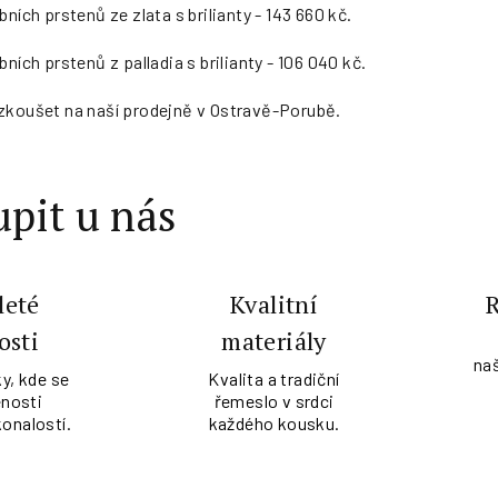
ních prstenů ze zlata s brilianty - 143 660 kč.
ních prstenů z palladia s brilianty - 106 040 kč.
zkoušet na naší prodejně v Ostravě-Porubě.
pit u nás
leté
Kvalitní
osti
materiály
na
y, kde se
Kvalita a tradiční
nosti
řemeslo v srdci
konalostí.
každého kousku.