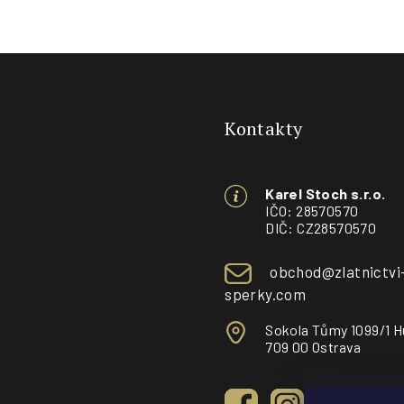
Z
á
Kontakty
p
a
Karel Stoch s.r.o.
t
IČO: 28570570
DIČ: CZ28570570
í
obchod@zlatnictvi
sperky.com
Sokola Tůmy 1099/1 H
709 00 Ostrava