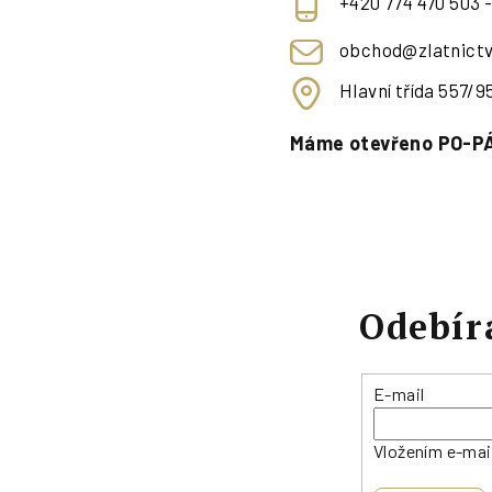
+420 774 470 503 
obchod@zlatnictv
Hlavní třída 557/
Máme otevřeno PO-PÁ
Odebír
E-mail
Vložením e-mai