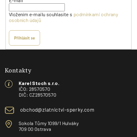
E-mail
Vložením e-mailu souhlasíte s
podmínkami ochrany
osobních údajů
Přihlásit se
Z
á
p
Kontakty
a
Karel Stoch s.r.o.
t
IČO: 28570570
í
DIČ: CZ28570570
obchod@zlatnictvi-sperky.com
Sokola Tůmy 1099/1 Hulváky
709 00 Ostrava