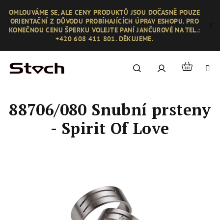
Přejít
OMLOUVÁME SE, ALE CENY PRODUKTŮ JSOU DOČASNĚ POUZE
na
ORIENTAČNÍ Z DŮVODU PROBÍHAJÍCÍCH ÚPRAV ESHOPU. PRO
obsah
KONEČNOU CENU ŠPERKU VOLEJTE PANÍ JANČUROVÉ NA TEL.:
+420 608 411 801. DĚKUJEME.
Nákupní
Hledat
Přihlášení
košík
88706/080 Snubní prsteny
- Spirit Of Love