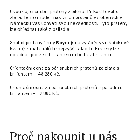
Okouzlující snubní prsteny z bílého, 14-karátového
zlata. Tento model masivních prstenů vyrobených v
Německu Vás uchvátí svou nevšedností. Tyto prsteny
lze objednat také z palladia.
Snubní prsteny firmy
Bayer
jsou vyráběny ve špičkové
kvalitě z materiálů té nejvyšší jakosti. Prsteny lze
objednat pouze s briliantem nebo bez briliantu.
Orientační cena za pár snubních prstenů ze zlata s
briliantem - 148 280 kč.
Orientační cena za pár snubních prstenů z palladia s
briliantem - 112 860 kč.
Proč nakoupit u nás