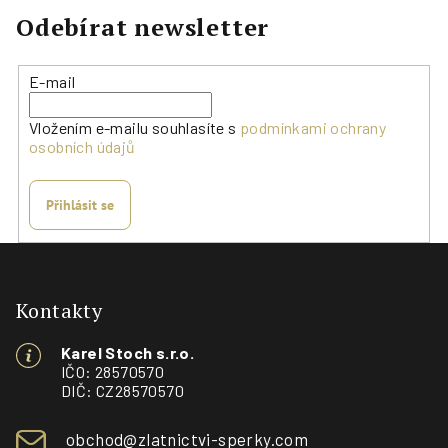
Odebírat newsletter
E-mail
Vložením e-mailu souhlasíte s
podmínkami ochrany
osobních údajů
Přihlásit se
Z
á
p
Kontakty
a
Karel Stoch s.r.o.
t
IČO: 28570570
í
DIČ: CZ28570570
obchod@zlatnictvi-sperky.com