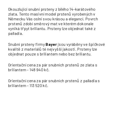
Okouzlující snubní prsteny z bílého 14-karátového
zlata. Tento masivní model prstenů vyrobených v
Německu Vás oslní svou krásou a elegancí. Povrch
prstenů zdobí směrový mat ve kterém dokonale
vyniká třpyt briliantu. Prsteny lze objednat také z
palladia.
Snubní prsteny firmy
Bayer
jsou vyráběny ve špičkové
kvalitě z materiálů té nejvyšší jakosti. Prsteny lze
objednat pouze s briliantem nebo bez briliantu.
Orientační cena za pár snubních prstenů ze zlata s
briliantem - 148 940 kč.
Orientační cena za pár snubních prstenů z palladia s
briliantem - 113 520 kč.