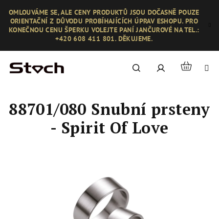
Přejít
OMLOUVÁME SE, ALE CENY PRODUKTŮ JSOU DOČASNĚ POUZE
na
ORIENTAČNÍ Z DŮVODU PROBÍHAJÍCÍCH ÚPRAV ESHOPU. PRO
obsah
KONEČNOU CENU ŠPERKU VOLEJTE PANÍ JANČUROVÉ NA TEL.:
+420 608 411 801. DĚKUJEME.
Nákupní
Hledat
Přihlášení
košík
88701/080 Snubní prsteny
- Spirit Of Love