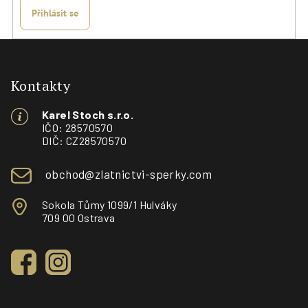
Přihlásit se
Z
á
p
Kontakty
a
Karel Stoch s.r.o.
t
IČO: 28570570
í
DIČ: CZ28570570
obchod@zlatnictvi-sperky.com
Sokola Tůmy 1099/1 Hulváky
709 00 Ostrava