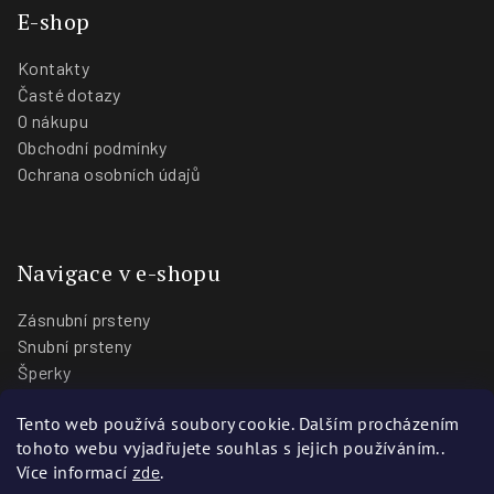
E-shop
Kontakty
Časté dotazy
O nákupu
Obchodní podmínky
Ochrana osobních údajů
Navigace v e-shopu
Zásnubní prsteny
Snubní prsteny
Šperky
O nás
Tento web používá soubory cookie. Dalším procházením
Blog
tohoto webu vyjadřujete souhlas s jejich používáním..
Prodejny
Více informací
zde
.