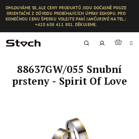
Přejít
OMLOUVÁME SE, ALE CENY PRODUKTŮ JSOU DOČASNĚ POUZE
na
ORIENTAČNÍ Z DŮVODU PROBÍHAJÍCÍCH ÚPRAV ESHOPU. PRO
obsah
KONEČNOU CENU ŠPERKU VOLEJTE PANÍ JANČUROVÉ NA TEL.:
+420 608 411 801. DĚKUJEME.
Nákupní
Hledat
Přihlášení
košík
88637GW/055 Snubní
prsteny - Spirit Of Love