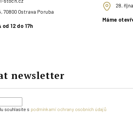
i-stoch.cz
28. říj
95, 70800 Ostrava Poruba
Máme otevře
 od 12 do 17h
at newsletter
lu souhlasíte s
podmínkami ochrany osobních údajů