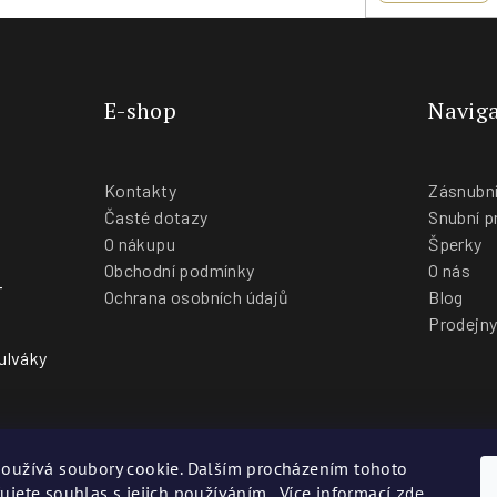
E-shop
Naviga
Kontakty
Zásnubní
Časté dotazy
Snubní p
O nákupu
Šperky
Obchodní podmínky
O nás
-
Ochrana osobních údajů
Blog
Prodejn
ulváky
oužívá soubory cookie. Dalším procházením tohoto
ujete souhlas s jejich používáním.. Více informací
zde
.