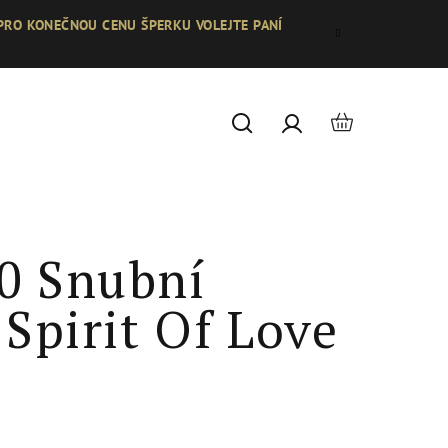
 PRO KONEČNOU CENU ŠPERKU VOLEJTE PANÍ
Nákupní
Hledat
Přihlášení
košík
0 Snubní
 Spirit Of Love