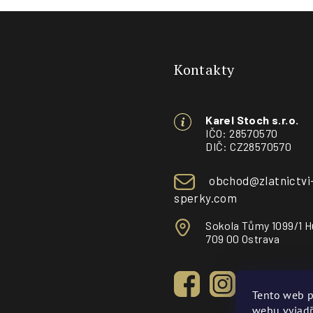
Z
á
Kontakty
p
a
Karel Stoch s.r.o.
t
IČO: 28570570
DIČ: CZ28570570
í
obchod@zlatnictvi
sperky.com
Sokola Tůmy 1099/1 H
709 00 Ostrava
Tento web p
webu vyjadř