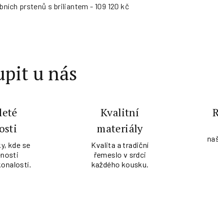
bních prstenů s briliantem - 109 120 kč
pit u nás
leté
Kvalitní
osti
materiály
na
y, kde se
Kvalita a tradiční
nosti
řemeslo v srdci
konalostí.
každého kousku.