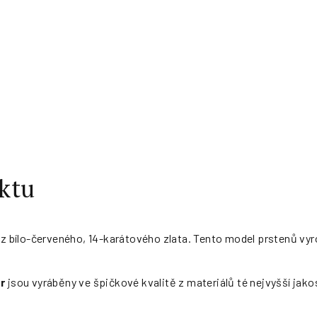
ktu
y z bílo-červeného, 14-karátového zlata. Tento model prstenů vy
r
jsou vyráběny ve špičkové kvalitě z materiálů té nejvyšší jako