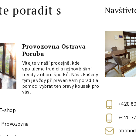
te poradit s
Navštivt
Provozovna Ostrava -
Poruba
Vítejte v naší prodejně, kde
spojujeme tradici s nejnovějšími
trendy v oboru šperků. Náš zkušený
tým je vždy připraven Vám poradit a
pomoci vybrat ten pravý kousek pro
vás.
+420 60
 E-shop
+420 77
- Provozovna
obchod