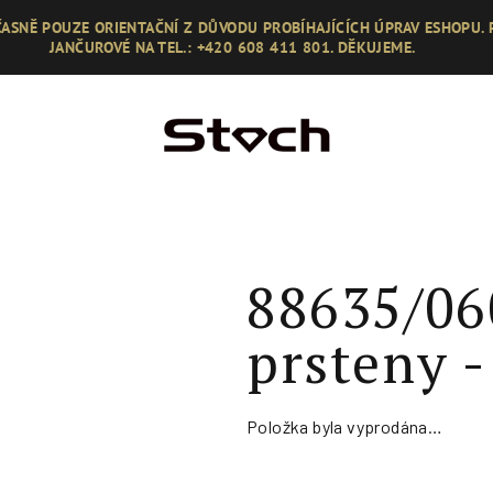
ASNĚ POUZE ORIENTAČNÍ Z DŮVODU PROBÍHAJÍCÍCH ÚPRAV ESHOPU.
JANČUROVÉ NA TEL.: +420 608 411 801. DĚKUJEME.
88635/06
prsteny -
Položka byla vyprodána…
Měrná
cena: