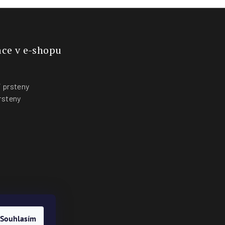
ce v e-shopu
 prsteny
rsteny
y
Souhlasím