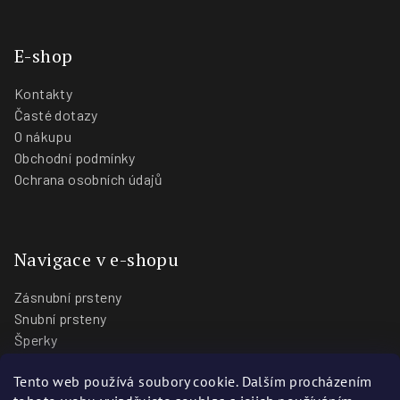
E-shop
Kontakty
Časté dotazy
O nákupu
Obchodní podmínky
Ochrana osobních údajů
Navigace v e-shopu
Zásnubní prsteny
Snubní prsteny
Šperky
O nás
Tento web používá soubory cookie. Dalším procházením
Blog