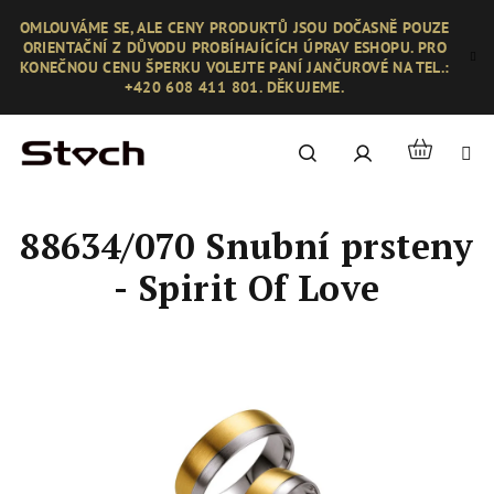
Přejít
OMLOUVÁME SE, ALE CENY PRODUKTŮ JSOU DOČASNĚ POUZE
na
ORIENTAČNÍ Z DŮVODU PROBÍHAJÍCÍCH ÚPRAV ESHOPU. PRO
obsah
KONEČNOU CENU ŠPERKU VOLEJTE PANÍ JANČUROVÉ NA TEL.:
+420 608 411 801. DĚKUJEME.
Nákupní
Hledat
Přihlášení
košík
88634/070 Snubní prsteny
- Spirit Of Love