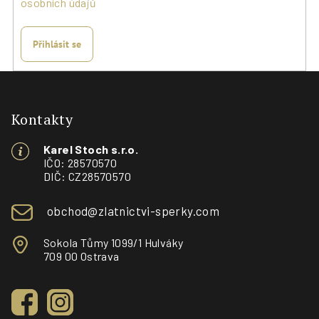
osobních údajů
Přihlásit se
Z
á
p
Kontakty
a
Karel Stoch s.r.o.
t
IČO: 28570570
í
DIČ: CZ28570570
obchod@zlatnictvi-sperky.com
Sokola Tůmy 1099/1 Hulváky
709 00 Ostrava