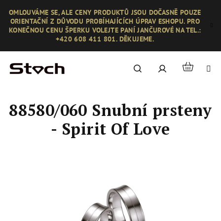
Přejít
OMLOUVÁME SE, ALE CENY PRODUKTŮ JSOU DOČASNĚ POUZE
na
ORIENTAČNÍ Z DŮVODU PROBÍHAJÍCÍCH ÚPRAV ESHOPU. PRO
obsah
KONEČNOU CENU ŠPERKU VOLEJTE PANÍ JANČUROVÉ NA TEL.:
+420 608 411 801. DĚKUJEME.
Nákupní
Hledat
Přihlášení
košík
88580/060 Snubní prsteny
- Spirit Of Love