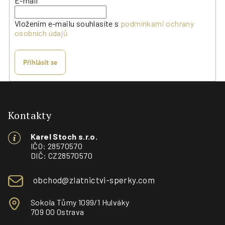
E-mail
Vložením e-mailu souhlasíte s
podmínkami ochrany
osobních údajů
Přihlásit se
Z
á
p
Kontakty
a
Karel Stoch s.r.o.
t
IČO: 28570570
í
DIČ: CZ28570570
obchod@zlatnictvi-sperky.com
Sokola Tůmy 1099/1 Hulváky
709 00 Ostrava