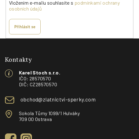
Vložením e-mailu souhlasíte s
podmínkami ochrany
osobních údajů
Přihlásit se
Z
á
p
Kontakty
a
Karel Stoch s.r.o.
t
IČO: 28570570
í
DIČ: CZ28570570
obchod@zlatnictvi-sperky.com
Sokola Tůmy 1099/1 Hulváky
709 00 Ostrava