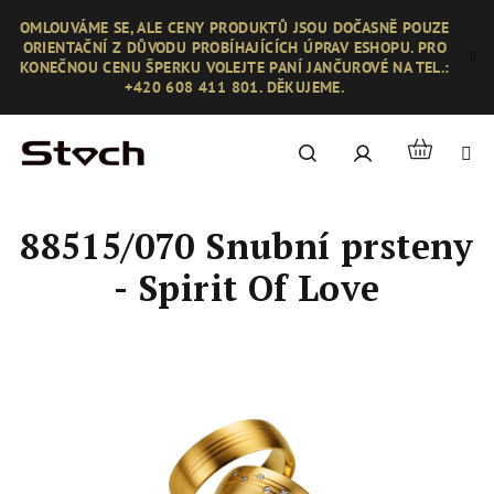
Přejít
OMLOUVÁME SE, ALE CENY PRODUKTŮ JSOU DOČASNĚ POUZE
na
ORIENTAČNÍ Z DŮVODU PROBÍHAJÍCÍCH ÚPRAV ESHOPU. PRO
obsah
KONEČNOU CENU ŠPERKU VOLEJTE PANÍ JANČUROVÉ NA TEL.:
+420 608 411 801. DĚKUJEME.
Nákupní
Hledat
Přihlášení
košík
88515/070 Snubní prsteny
- Spirit Of Love