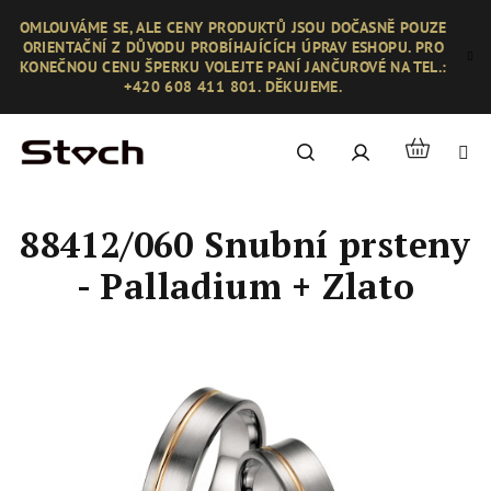
Přejít
OMLOUVÁME SE, ALE CENY PRODUKTŮ JSOU DOČASNĚ POUZE
na
ORIENTAČNÍ Z DŮVODU PROBÍHAJÍCÍCH ÚPRAV ESHOPU. PRO
obsah
KONEČNOU CENU ŠPERKU VOLEJTE PANÍ JANČUROVÉ NA TEL.:
+420 608 411 801. DĚKUJEME.
Nákupní
Hledat
Přihlášení
košík
88412/060 Snubní prsteny
- Palladium + Zlato