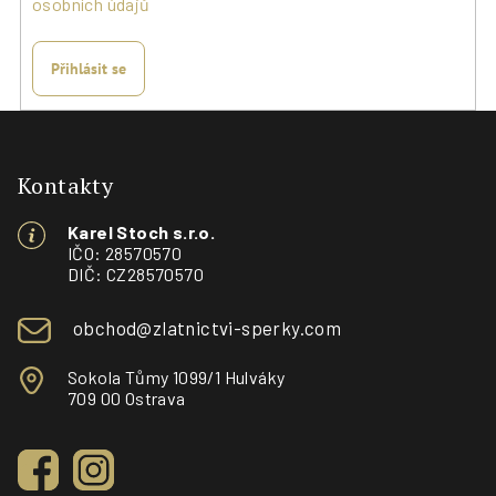
osobních údajů
Přihlásit se
Z
á
p
Kontakty
a
Karel Stoch s.r.o.
t
IČO: 28570570
í
DIČ: CZ28570570
obchod@zlatnictvi-sperky.com
Sokola Tůmy 1099/1 Hulváky
709 00 Ostrava