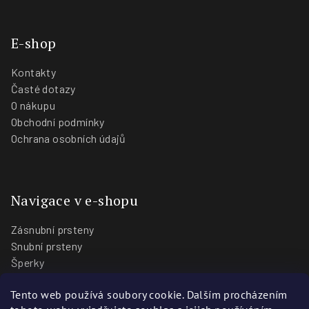
E-shop
Kontakty
Časté dotazy
O nákupu
Obchodní podmínky
Ochrana osobních údajů
Navigace v e-shopu
Zásnubní prsteny
Snubní prsteny
Šperky
O nás
Tento web používá soubory cookie. Dalším procházením
Blog