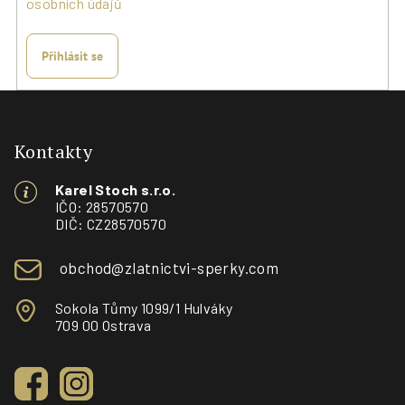
osobních údajů
Přihlásit se
Z
á
p
Kontakty
a
Karel Stoch s.r.o.
t
IČO: 28570570
í
DIČ: CZ28570570
obchod@zlatnictvi-sperky.com
Sokola Tůmy 1099/1 Hulváky
709 00 Ostrava