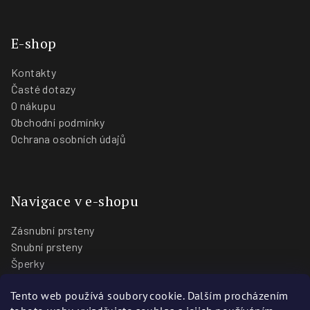
E-shop
Kontakty
Časté dotazy
O nákupu
Obchodní podmínky
Ochrana osobních údajů
Navigace v e-shopu
Zásnubní prsteny
Snubní prsteny
Šperky
O nás
Tento web používá soubory cookie. Dalším procházením
Blog