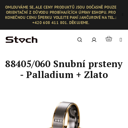
Přejít
OMLOUVÁME SE, ALE CENY PRODUKTŮ JSOU DOČASNĚ POUZE
na
ORIENTAČNÍ Z DŮVODU PROBÍHAJÍCÍCH ÚPRAV ESHOPU. PRO
obsah
KONEČNOU CENU ŠPERKU VOLEJTE PANÍ JANČUROVÉ NA TEL.:
+420 608 411 801. DĚKUJEME.
Nákupní
Hledat
Přihlášení
košík
88405/060 Snubní prsteny
- Palladium + Zlato