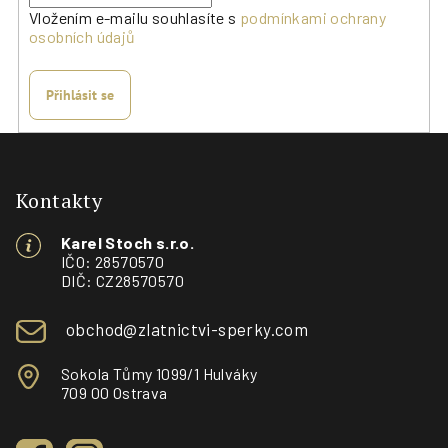
Vložením e-mailu souhlasíte s
podmínkami ochrany
osobních údajů
Přihlásit se
Z
á
p
Kontakty
a
Karel Stoch s.r.o.
t
IČO: 28570570
í
DIČ: CZ28570570
obchod@zlatnictvi-sperky.com
Sokola Tůmy 1099/1 Hulváky
709 00 Ostrava