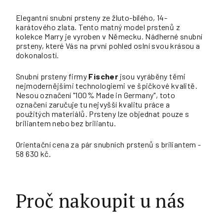
Elegantní snubní prsteny ze žluto-bílého, 14-
karátového zlata. Tento matný model prstenů z
kolekce Marry je vyroben v Německu. Nádherné snubní
prsteny, které Vás na první pohled oslní svou krásou a
dokonalostí.
Snubní prsteny firmy
Fischer
jsou vyráběny těmi
nejmodernějšími technologiemi ve špičkové kvalitě.
Nesou označení "100% Made in Germany", toto
označení zaručuje tu nejvyšší kvalitu práce a
použitých materiálů. Prsteny lze objednat pouze s
briliantem nebo bez briliantu.
Orientační cena za pár snubních prstenů s briliantem -
58 630 kč.
Proč nakoupit u nás