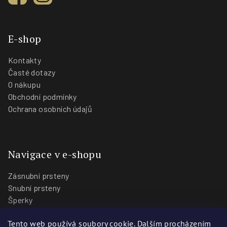
E-shop
Kontakty
Časté dotazy
O nákupu
Obchodní podmínky
Ochrana osobních údajů
Navigace v e-shopu
Zásnubní prsteny
Snubní prsteny
Šperky
O nás
Tento web používá soubory cookie. Dalším procházením
Blog