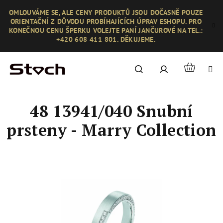
Přejít
OMLOUVÁME SE, ALE CENY PRODUKTŮ JSOU DOČASNĚ POUZE
na
ORIENTAČNÍ Z DŮVODU PROBÍHAJÍCÍCH ÚPRAV ESHOPU. PRO
obsah
KONEČNOU CENU ŠPERKU VOLEJTE PANÍ JANČUROVÉ NA TEL.:
+420 608 411 801. DĚKUJEME.
Nákupní
Hledat
Přihlášení
košík
48 13941/040 Snubní
prsteny - Marry Collection