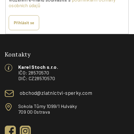
osobních údajů
Přihlásit se
Z
á
p
Kontakty
a
Karel Stoch s.r.o.
t
IČO: 28570570
í
DIČ: CZ28570570
obchod@zlatnictvi-sperky.com
Sokola Tůmy 1099/1 Hulváky
709 00 Ostrava