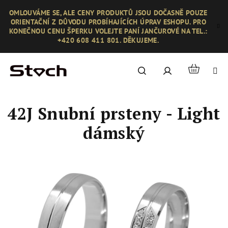
Přejít
OMLOUVÁME SE, ALE CENY PRODUKTŮ JSOU DOČASNĚ POUZE
na
ORIENTAČNÍ Z DŮVODU PROBÍHAJÍCÍCH ÚPRAV ESHOPU. PRO
obsah
KONEČNOU CENU ŠPERKU VOLEJTE PANÍ JANČUROVÉ NA TEL.:
+420 608 411 801. DĚKUJEME.
Nákupní
Hledat
Přihlášení
košík
42J Snubní prsteny - Light
dámský