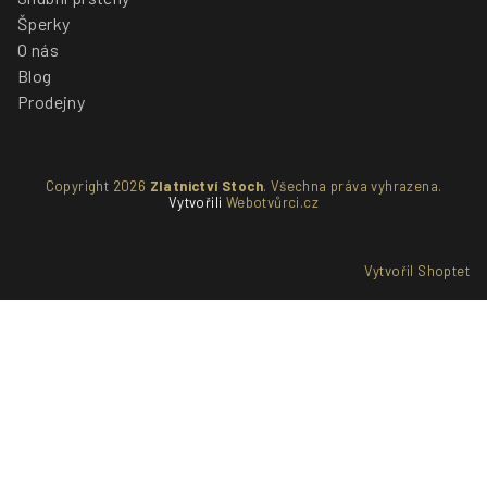
Šperky
O nás
Blog
Prodejny
Copyright 2026
Zlatnictví Stoch
. Všechna práva vyhrazena.
Vytvořili
Webotvůrci.cz
Vytvořil Shoptet