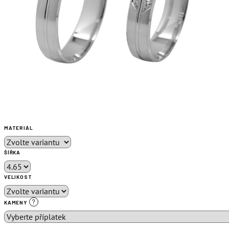
MATERIÁL
ŠÍŘKA
VELIKOST
?
KAMENY