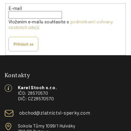
E-mail
Vložením e-mailu souhlasíte s
podmínkami ochrany
osobních údajů
Přihlásit se
Z
á
p
Kontakty
a
Karel Stoch s.r.o.
t
IČO: 28570570
í
DIČ: CZ28570570
obchod@zlatnictvi-sperky.com
Sokola Tůmy 1099/1 Hulváky