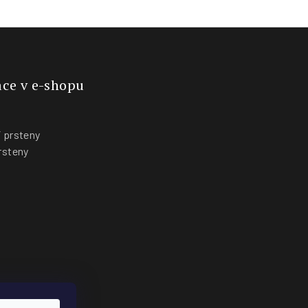
ce v e-shopu
 prsteny
rsteny
y