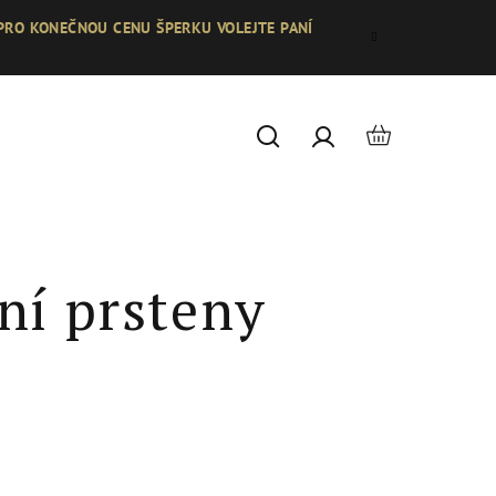
 PRO KONEČNOU CENU ŠPERKU VOLEJTE PANÍ
Nákupní
Hledat
Přihlášení
košík
ní prsteny