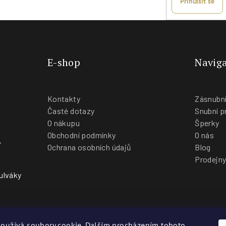
Přihlásit se
E-shop
Naviga
Kontakty
Zásnubní
Časté dotazy
Snubní p
O nákupu
Šperky
Obchodní podmínky
O nás
-
Ochrana osobních údajů
Blog
Prodejn
ulváky
oužívá soubory cookie. Dalším procházením tohoto