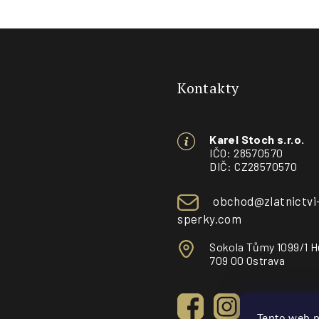
Z
á
Kontakty
p
a
Karel Stoch s.r.o.
t
IČO: 28570570
DIČ: CZ28570570
í
obchod@zlatnictvi
sperky.com
Sokola Tůmy 1099/1 H
709 00 Ostrava
Tento web p