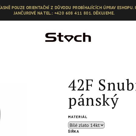
ASNĚ POUZE ORIENTAČNÍ Z DŮVODU PROBÍHAJÍCÍCH ÚPRAV ESHOPU.
JANČUROVÉ NA TEL.: +420 608 411 801. DĚKUJEME.
42F Snub
pánský
MATERIÁL
ŠÍŘKA