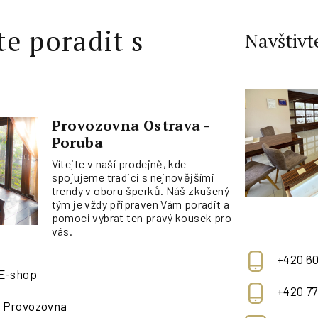
te poradit s
Navštivt
Provozovna Ostrava -
Poruba
Vítejte v naší prodejně, kde
spojujeme tradici s nejnovějšími
trendy v oboru šperků. Náš zkušený
tým je vždy připraven Vám poradit a
pomoci vybrat ten pravý kousek pro
vás.
+420 60
 E-shop
+420 77
- Provozovna