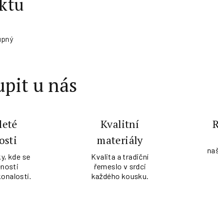
ktu
upný
pit u nás
leté
Kvalitní
osti
materiály
na
y, kde se
Kvalita a tradiční
nosti
řemeslo v srdci
konalostí.
každého kousku.