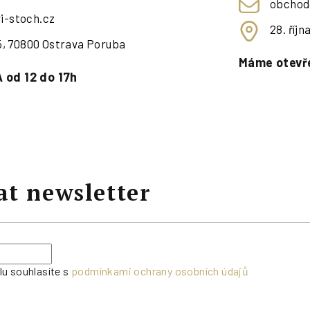
obchod
i-stoch.cz
28. říj
95, 70800 Ostrava Poruba
Máme otevře
 od 12 do 17h
at newsletter
lu souhlasíte s
podmínkami ochrany osobních údajů