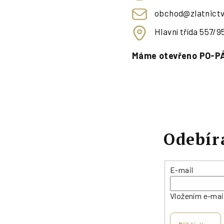
obchod@zlatnictv
Hlavní třída 557/
Máme otevřeno PO-PÁ
Odebír
E-mail
Vložením e-mai