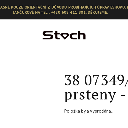
ASNĚ POUZE ORIENTAČNÍ Z DŮVODU PROBÍHAJÍCÍCH ÚPRAV ESHOPU.
JANČUROVÉ NA TEL.: +420 608 411 801. DĚKUJEME.
38 07349
prsteny 
Položka byla vyprodána…
Měrná
cena: