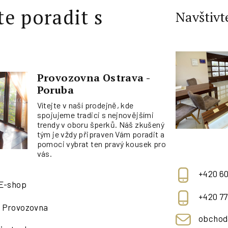
te poradit s
Navštivt
Provozovna Ostrava -
Poruba
Vítejte v naší prodejně, kde
spojujeme tradici s nejnovějšími
trendy v oboru šperků. Náš zkušený
tým je vždy připraven Vám poradit a
pomoci vybrat ten pravý kousek pro
vás.
+420 60
 E-shop
+420 77
- Provozovna
obchod