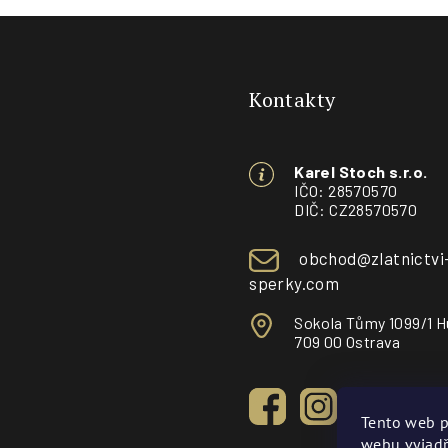
Z
á
Kontakty
p
a
Karel Stoch s.r.o.
t
IČO: 28570570
DIČ: CZ28570570
í
obchod@zlatnictvi
sperky.com
Sokola Tůmy 1099/1 H
709 00 Ostrava
Tento web p
webu vyjadř