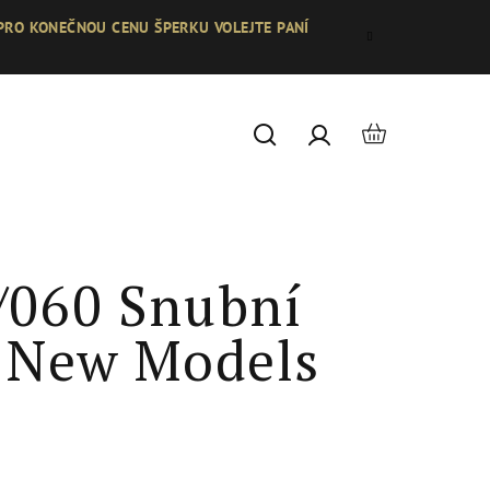
 PRO KONEČNOU CENU ŠPERKU VOLEJTE PANÍ
Nákupní
Hledat
Přihlášení
košík
/060 Snubní
- New Models