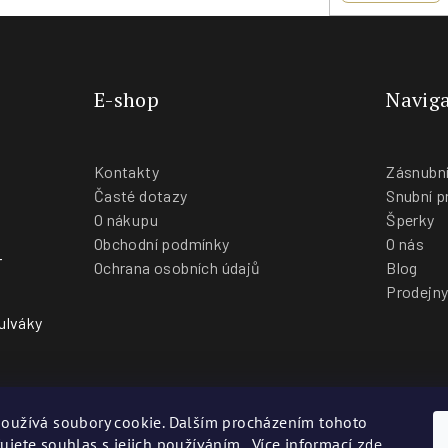
E-shop
Naviga
Kontakty
Zásnubní
Časté dotazy
Snubní p
O nákupu
Šperky
Obchodní podmínky
O nás
-
Ochrana osobních údajů
Blog
Prodejn
ulváky
oužívá soubory cookie. Dalším procházením tohoto
ujete souhlas s jejich používáním.. Více informací
zde
.