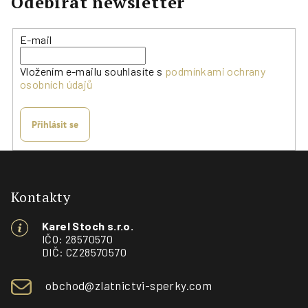
Odebírat newsletter
E-mail
Vložením e-mailu souhlasíte s
podmínkami ochrany
osobních údajů
Přihlásit se
Z
á
p
Kontakty
a
Karel Stoch s.r.o.
t
IČO: 28570570
í
DIČ: CZ28570570
obchod@zlatnictvi-sperky.com