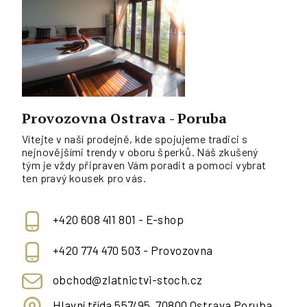
Provozovna Ostrava - Poruba
Vítejte v naší prodejně, kde spojujeme tradici s
nejnovějšími trendy v oboru šperků. Náš zkušený
tým je vždy připraven Vám poradit a pomoci vybrat
ten pravý kousek pro vás.
+420 608 411 801 - E-shop
+420 774 470 503 - Provozovna
obchod@zlatnictvi-stoch.cz
Hlavní třída 557/95, 70800 Ostrava Poruba