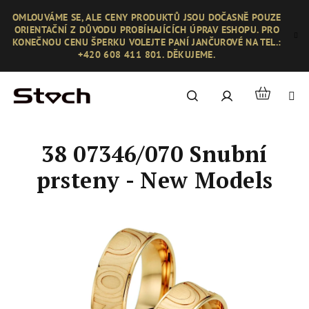
Přejít
OMLOUVÁME SE, ALE CENY PRODUKTŮ JSOU DOČASNĚ POUZE
na
ORIENTAČNÍ Z DŮVODU PROBÍHAJÍCÍCH ÚPRAV ESHOPU. PRO
obsah
KONEČNOU CENU ŠPERKU VOLEJTE PANÍ JANČUROVÉ NA TEL.:
+420 608 411 801. DĚKUJEME.
Nákupní
Hledat
Přihlášení
košík
38 07346/070 Snubní
prsteny - New Models