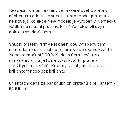
Nevšední snubní prsteny ze 14-karátového zlata v
nádherném odstínu apricot. Tento model prstenů z
nejnovější kolekce New Models je vyroben v Německu.
Nádherné snubní prsteny, které Vás okouzlí svým
dokonalým designem.
Snubní prsteny firmy
Fischer
jsou vyráběny těmi
nejmodernějšími technologiemi ve špičkové kvalitě.
Nesou označení "100% Made in Germany", toto
označení zaručuje tu nejvyšší kvalitu práce a
použitých materiálů. Prsteny lze objednat pouze s
briliantem nebo bez briliantu.
Orientační cena za pár snubních prstenů s briliantem -
64 610 kč.