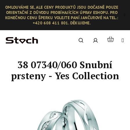
Přejít
OMLOUVÁME SE, ALE CENY PRODUKTŮ JSOU DOČASNĚ POUZE
na
ORIENTAČNÍ Z DŮVODU PROBÍHAJÍCÍCH ÚPRAV ESHOPU. PRO
obsah
KONEČNOU CENU ŠPERKU VOLEJTE PANÍ JANČUROVÉ NA TEL.:
+420 608 411 801. DĚKUJEME.
Nákupní
Hledat
Přihlášení
košík
38 07340/060 Snubní
prsteny - Yes Collection