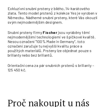
Exkluzivní snubní prsteny z bílého, 14-karátového
zlata. Tento model prstenů z kolekce Yes je vyroben v
Německu. Nádherné snubní prsteny, které Vás okouzlí
svým nejmodernějším designem.
Snubní prsteny firmy
Fischer
jsou vyráběny těmi
nejmodernějšími technologiemi ve špičkové kvalitě.
Nesou označení "100% Made in Germany", toto
označení zaručuje tu nejvyšší kvalitu práce a
použitých materiálů. Prsteny lze objednat pouze s
brilianty nebo bez briliantů.
Orientační cena za pár snubních prstenů s brilianty -
125 450 kč.
Proč nakoupit u nás