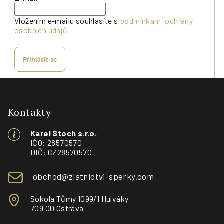
Vložením e-mailu souhlasíte s
podmínkami ochrany
osobních údajů
Přihlásit se
Z
á
p
Kontakty
a
Karel Stoch s.r.o.
t
IČO: 28570570
í
DIČ: CZ28570570
obchod@zlatnictvi-sperky.com
Sokola Tůmy 1099/1 Hulváky
709 00 Ostrava