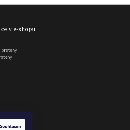
ce v e-shopu
 prsteny
rsteny
y
Souhlasím