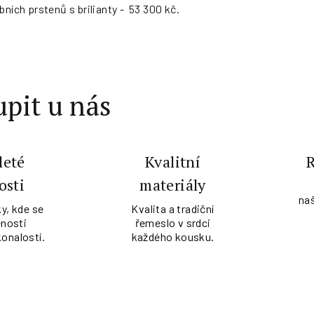
bních prstenů s brilianty - 53 300 kč.
pit u nás
leté
Kvalitní
osti
materiály
na
y, kde se
Kvalita a tradiční
nosti
řemeslo v srdci
konalostí.
každého kousku.