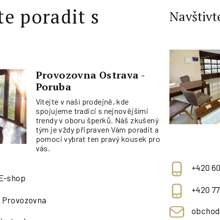
te poradit s
Navštivt
Provozovna Ostrava -
Poruba
Vítejte v naší prodejně, kde
spojujeme tradici s nejnovějšími
trendy v oboru šperků. Náš zkušený
tým je vždy připraven Vám poradit a
pomoci vybrat ten pravý kousek pro
vás.
+420 60
 E-shop
+420 77
- Provozovna
obchod