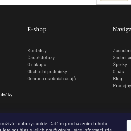
E-shop
Naviga
Kontakty
Zásnubní
Časté dotazy
Snubní p
O nákupu
Šperky
Obchodní podmínky
O nás
-
Ochrana osobních údajů
Blog
Prodejn
ulváky
oužívá soubory cookie. Dalším procházením tohoto
ujete souhlas s jejich používáním.. Více informací
zde
.