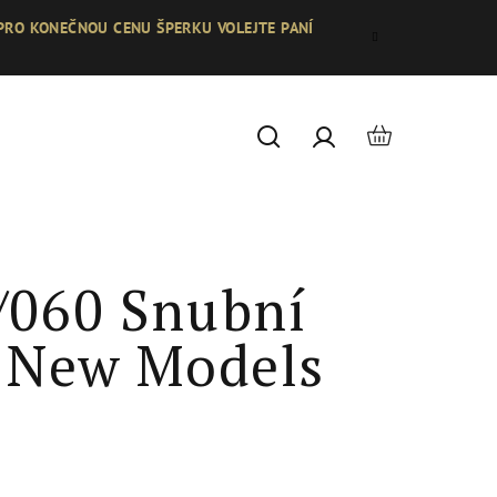
 PRO KONEČNOU CENU ŠPERKU VOLEJTE PANÍ
Nákupní
Hledat
Přihlášení
košík
/060 Snubní
- New Models