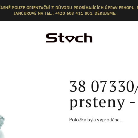
ASNĚ POUZE ORIENTAČNÍ Z DŮVODU PROBÍHAJÍCÍCH ÚPRAV ESHOPU.
JANČUROVÉ NA TEL.: +420 608 411 801. DĚKUJEME.
38 07330
prsteny 
Položka byla vyprodána…
Měrná
cena: