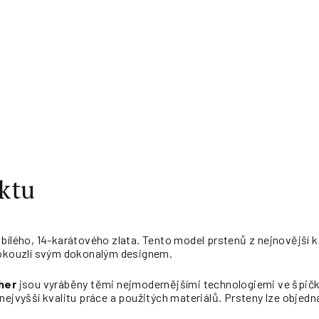
ktu
 bílého, 14-karátového zlata. Tento model prstenů z nejnovějš
 okouzlí svým dokonalým designem.
her
jsou vyráběny těmi nejmodernějšími technologiemi ve špičk
nejvyšší kvalitu práce a použitých materiálů. Prsteny lze objedna