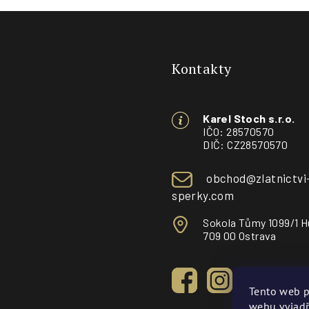
Z
á
Kontakty
p
a
Karel Stoch s.r.o.
t
IČO: 28570570
DIČ: CZ28570570
í
obchod@zlatnictvi
sperky.com
Sokola Tůmy 1099/1 H
709 00 Ostrava
Tento web p
webu vyjadř