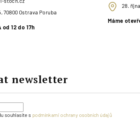
i-stoch.cz
28. říj
95, 70800 Ostrava Poruba
Máme otevře
 od 12 do 17h
at newsletter
lu souhlasíte s
podmínkami ochrany osobních údajů