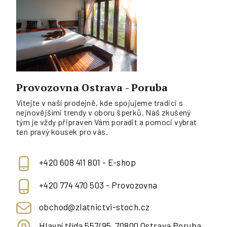
Provozovna Ostrava - Poruba
Vítejte v naší prodejně, kde spojujeme tradici s
nejnovějšími trendy v oboru šperků. Náš zkušený
tým je vždy připraven Vám poradit a pomoci vybrat
ten pravý kousek pro vás.
+420 608 411 801 - E-shop
+420 774 470 503 - Provozovna
obchod@zlatnictvi-stoch.cz
Hlavní třída 557/95, 70800 Ostrava Poruba