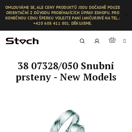
Přejít
OMLOUVÁME SE, ALE CENY PRODUKTŮ JSOU DOČASNĚ POUZE
na
ORIENTAČNÍ Z DŮVODU PROBÍHAJÍCÍCH ÚPRAV ESHOPU. PRO
obsah
KONEČNOU CENU ŠPERKU VOLEJTE PANÍ JANČUROVÉ NA TEL.:
+420 608 411 801. DĚKUJEME.
Nákupní
Hledat
Přihlášení
košík
38 07328/050 Snubní
prsteny - New Models