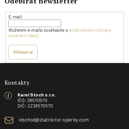
Odebírat newsletter
E-mail
Vložením e-mailu souhlasíte s
podmínkami ochrany
osobních údajů
Přihlásit se
Z
á
p
Kontakty
a
Karel Stoch s.r.o.
t
IČO: 28570570
í
DIČ: CZ28570570
obchod@zlatnictvi-sperky.com