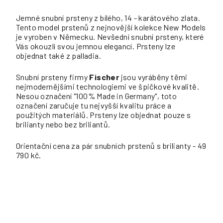
Jemné snubní prsteny z bílého, 14 - karátového zlata.
Tento model prstenů z nejnovější kolekce New Models
je vyroben v Německu. Nevšední snubní prsteny, které
Vás okouzlí svou jemnou elegancí. Prsteny lze
objednat také z palladia.
Snubní prsteny firmy
Fischer
jsou vyráběny těmi
nejmodernějšími technologiemi ve špičkové kvalitě.
Nesou označení "100% Made in Germany", toto
označení zaručuje tu nejvyšší kvalitu práce a
použitých materiálů. Prsteny lze objednat pouze s
brilianty nebo bez briliantů.
Orientační cena za pár snubních prstenů s brilianty - 49
790 kč.