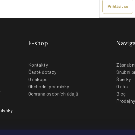
Přihlásit se
E-shop
Naviga
Kontakty
Zásnubní
Časté dotazy
Snubní p
O nákupu
Šperky
Obchodní podmínky
O nás
-
Ochrana osobních údajů
Blog
Prodejn
ulváky