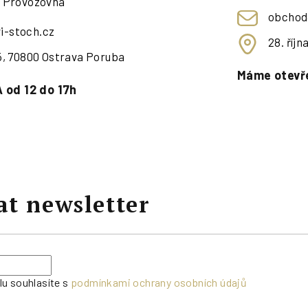
- Provozovna
obchod
i-stoch.cz
28. říj
95, 70800 Ostrava Poruba
Máme otevře
 od 12 do 17h
at newsletter
lu souhlasíte s
podmínkami ochrany osobních údajů