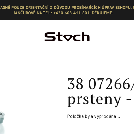
ASNĚ POUZE ORIENTAČNÍ Z DŮVODU PROBÍHAJÍCÍCH ÚPRAV ESHOPU.
JANČUROVÉ NA TEL.: +420 608 411 801. DĚKUJEME.
38 07266
prsteny -
Položka byla vyprodána…
Měrná
cena: