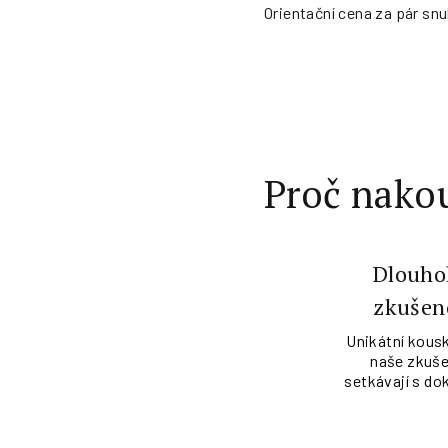
Orientační cena za pár snub
Proč nakou
Dlouho
zkušen
Unikátní kousk
naše zkuše
setkávají s do