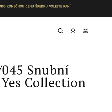
 PRO KONEČNOU CENU ŠPERKU VOLEJTE PANÍ
Nákupní
Hledat
Přihlášení
košík
/045 Snubní
 Yes Collection