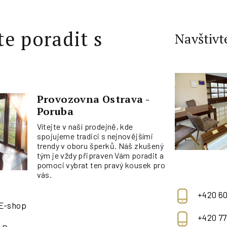
te poradit s
Navštivt
Provozovna Ostrava -
Poruba
Vítejte v naší prodejně, kde
spojujeme tradici s nejnovějšími
trendy v oboru šperků. Náš zkušený
tým je vždy připraven Vám poradit a
pomoci vybrat ten pravý kousek pro
vás.
+420 60
 E-shop
+420 77