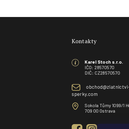
Z
á
Kontakty
p
a
Karel Stoch s.r.o.
t
IČO: 28570570
DIČ: CZ28570570
í
obchod@zlatnictvi
sperky.com
Sokola Tůmy 1099/1 H
709 00 Ostrava