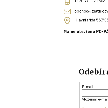
+420 774 470 503 
obchod@zlatnictv
Hlavní třída 557/
Máme otevřeno PO-PÁ
Odebír
E-mail
Vložením e-mai