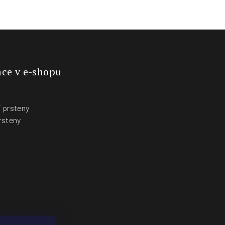
ce v e-shopu
 prsteny
rsteny
y