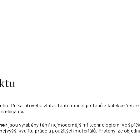
ktu
lého, 14-karátového zlata. Tento model prstenů z kolekce Yes j
s elegancí.
her
jsou vyráběny těmi nejmodernějšími technologiemi ve špičk
nejvyšší kvalitu práce a použitých materiálů. Prsteny lze objedna