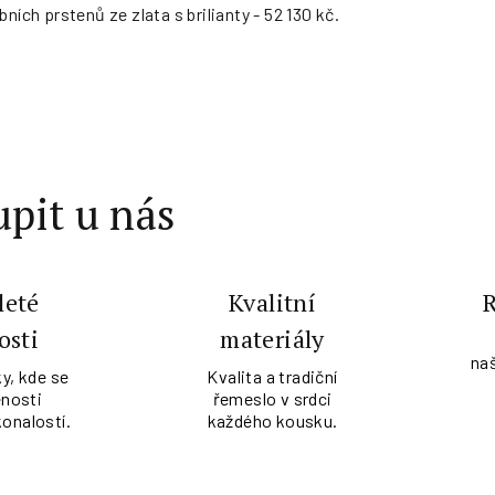
ních prstenů ze zlata s brilianty - 52 130 kč.
pit u nás
leté
Kvalitní
osti
materiály
na
y, kde se
Kvalita a tradiční
nosti
řemeslo v srdci
konalostí.
každého kousku.