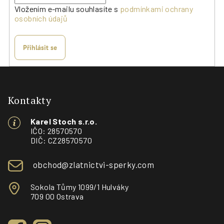
Vložením e-mailu souhlasíte s
podmínkami ochrany
osobních údajů
Přihlásit se
Z
á
p
Kontakty
a
Karel Stoch s.r.o.
t
IČO: 28570570
í
DIČ: CZ28570570
obchod@zlatnictvi-sperky.com
Sokola Tůmy 1099/1 Hulváky
709 00 Ostrava