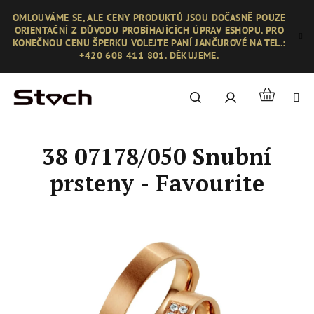
Přejít
OMLOUVÁME SE, ALE CENY PRODUKTŮ JSOU DOČASNĚ POUZE
na
ORIENTAČNÍ Z DŮVODU PROBÍHAJÍCÍCH ÚPRAV ESHOPU. PRO
obsah
KONEČNOU CENU ŠPERKU VOLEJTE PANÍ JANČUROVÉ NA TEL.:
+420 608 411 801. DĚKUJEME.
Nákupní
Hledat
Přihlášení
košík
38 07178/050 Snubní
prsteny - Favourite