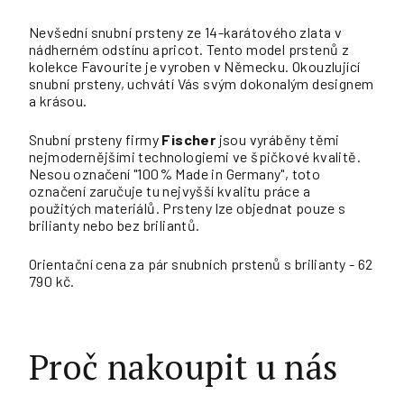
Nevšední snubní prsteny ze 14-karátového zlata v
nádherném odstínu apricot. Tento model prstenů z
kolekce Favourite je vyroben v Německu. Okouzlující
snubní prsteny, uchvátí Vás svým dokonalým designem
a krásou.
Snubní prsteny firmy
Fischer
jsou vyráběny těmi
nejmodernějšími technologiemi ve špičkové kvalitě.
Nesou označení "100% Made in Germany", toto
označení zaručuje tu nejvyšší kvalitu práce a
použitých materiálů. Prsteny lze objednat pouze s
brilianty nebo bez briliantů.
Orientační cena za pár snubních prstenů s brilianty - 62
790 kč.
Proč nakoupit u nás