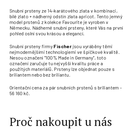
Snubní prsteny ze 14-karátového zlata v kombinaci,
bílé zlato + nádherný odstín zlata apricot. Tento jemný
model prstenů z kolekce Favourite je vyroben v
Německu. Nádherné snubní prsteny, které Vás na první
pohled oslní svou krásou a elegancí.
Snubní prsteny firmy
Fischer
jsou vyráběny těmi
nejmodernějšími technologiemi ve špičkové kvalitě.
Nesou označení "100% Made in Germany", toto
označení zaručuje tu nejvyšší kvalitu práce a
použitých materiálů. Prsteny lze objednat pouze s
briliantem nebo bez briliantu.
Orientační cena za pár snubních prstenů s briliantem -
56 160 kč.
Proč nakoupit u nás