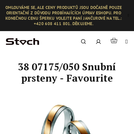
Přejít
OMLOUVÁME SE, ALE CENY PRODUKTŮ JSOU DOČASNĚ POUZE
na
ORIENTAČNÍ Z DŮVODU PROBÍHAJÍCÍCH ÚPRAV ESHOPU. PRO
obsah
KONEČNOU CENU ŠPERKU VOLEJTE PANÍ JANČUROVÉ NA TEL.:
+420 608 411 801. DĚKUJEME.
Nákupní
Hledat
Přihlášení
košík
38 07175/050 Snubní
prsteny - Favourite