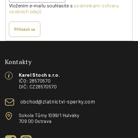
Vložením e-mailu souhlasíte s
podmínkami ochrany
osobních údajů
Přihlásit se
Z
á
p
Kontakty
a
Karel Stoch s.r.o.
t
IČO: 28570570
í
DIČ: CZ28570570
obchod@zlatnictvi-sperky.com
Sokola Tůmy 1099/1 Hulváky
709 00 Ostrava