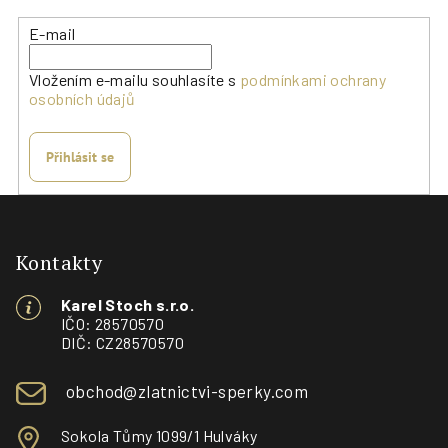
E-mail
Vložením e-mailu souhlasíte s
podmínkami ochrany
osobních údajů
Přihlásit se
Z
á
p
Kontakty
a
Karel Stoch s.r.o.
t
IČO: 28570570
í
DIČ: CZ28570570
obchod@zlatnictvi-sperky.com
Sokola Tůmy 1099/1 Hulváky