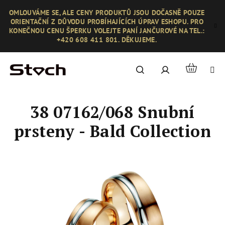
Přejít
OMLOUVÁME SE, ALE CENY PRODUKTŮ JSOU DOČASNĚ POUZE
na
ORIENTAČNÍ Z DŮVODU PROBÍHAJÍCÍCH ÚPRAV ESHOPU. PRO
obsah
KONEČNOU CENU ŠPERKU VOLEJTE PANÍ JANČUROVÉ NA TEL.:
+420 608 411 801. DĚKUJEME.
Nákupní
Hledat
Přihlášení
košík
38 07162/068 Snubní
prsteny - Bald Collection