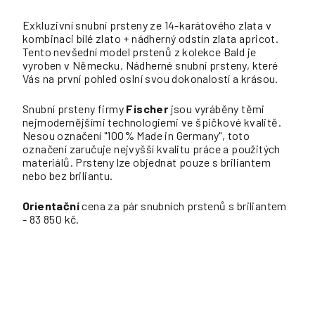
Exkluzivní snubní prsteny ze 14-karátového zlata v
kombinaci bílé zlato + nádherný odstín zlata apricot.
Tento nevšední model prstenů z kolekce Bald je
vyroben v Německu. Nádherné snubní prsteny, které
Vás na první pohled oslní svou dokonalostí a krásou.
Snubní prsteny firmy
Fischer
jsou vyráběny těmi
nejmodernějšími technologiemi ve špičkové kvalitě.
Nesou označení "100% Made in Germany", toto
označení zaručuje nejvyšší kvalitu práce a použitých
materiálů. Prsteny lze objednat pouze s briliantem
nebo bez briliantu.
Orientační
cena za pár snubních prstenů s briliantem
- 83 850 kč.