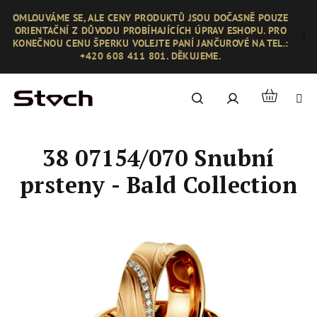
Přejít
OMLOUVÁME SE, ALE CENY PRODUKTŮ JSOU DOČASNĚ POUZE
na
ORIENTAČNÍ Z DŮVODU PROBÍHAJÍCÍCH ÚPRAV ESHOPU. PRO
obsah
KONEČNOU CENU ŠPERKU VOLEJTE PANÍ JANČUROVÉ NA TEL.:
+420 608 411 801. DĚKUJEME.
Nákupní
Hledat
Přihlášení
košík
38 07154/070 Snubní
prsteny - Bald Collection