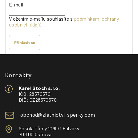
E-mail
Vložením e-mailu souhlasíte s
podmínkami ochrany
osobních údajů
Přihlásit se
Z
á
p
Kontakty
a
Karel Stoch s.r.o.
t
IČO: 28570570
í
DIČ: CZ28570570
obchod@zlatnictvi-sperky.com
Sokola Tůmy 1099/1 Hulváky
709 00 Ostrava