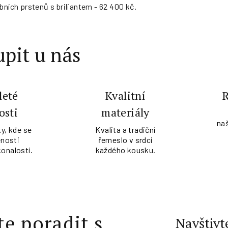
bních prstenů s briliantem - 62 400 kč.
pit u nás
leté
Kvalitní
osti
materiály
na
y, kde se
Kvalita a tradiční
nosti
řemeslo v srdci
konalostí.
každého kousku.
te poradit s
Navštivt