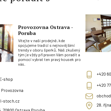
Provozovna Ostrava -
Poruba
Vítejte v naší prodejně, kde
spojujeme tradici s nejnovějšími
trendy v oboru šperků. Náš zkušený
tým je vždy připraven Vám poradit a
pomoci vybrat ten pravý kousek pro
vás.
+420 60
 E-shop
+420 77
- Provozovna
obchod
i-stoch.cz
28. říj
95, 70800 Ostrava Poruba