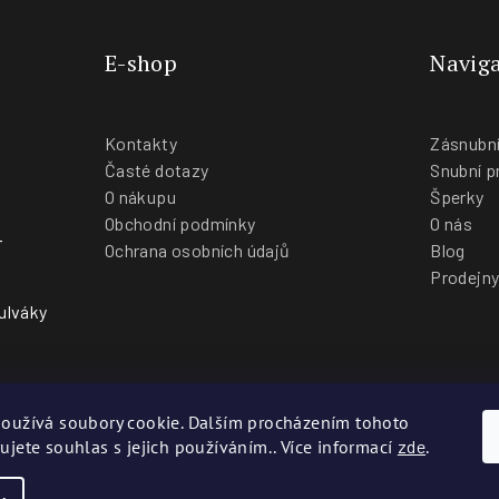
E-shop
Naviga
Kontakty
Zásnubní
Časté dotazy
Snubní p
O nákupu
Šperky
Obchodní podmínky
O nás
-
Ochrana osobních údajů
Blog
Prodejn
ulváky
oužívá soubory cookie. Dalším procházením tohoto
ujete souhlas s jejich používáním.. Více informací
zde
.
Co