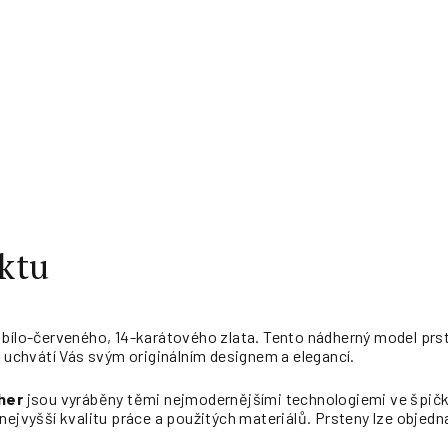
ktu
 bílo-červeného, 14-karátového zlata. Tento nádherný model prs
, uchvátí Vás svým originálním designem a elegancí.
her
jsou vyráběny těmi nejmodernějšími technologiemi ve špičk
nejvyšší kvalitu práce a použitých materiálů. Prsteny lze objedna