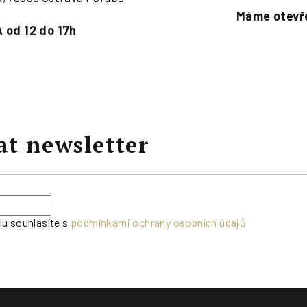
Máme otevře
 od 12 do 17h
at newsletter
lu souhlasíte s
podmínkami ochrany osobních údajů