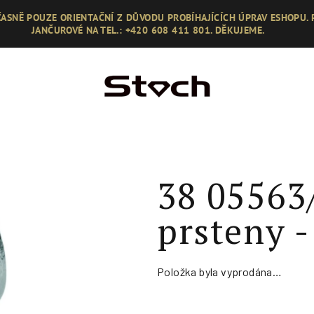
ASNĚ POUZE ORIENTAČNÍ Z DŮVODU PROBÍHAJÍCÍCH ÚPRAV ESHOPU.
JANČUROVÉ NA TEL.: +420 608 411 801. DĚKUJEME.
38 05563
prsteny -
Položka byla vyprodána…
Měrná
cena: