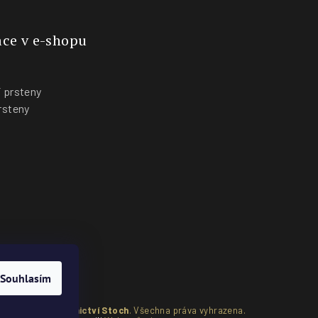
ce v e-shopu
 prsteny
rsteny
y
Souhlasím
pyright 2026
Zlatnictví Stoch
. Všechna práva vyhrazena.