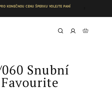
 PRO KONEČNOU CENU ŠPERKU VOLEJTE PANÍ
Nákupní
Hledat
Přihlášení
košík
/060 Snubní
 Favourite