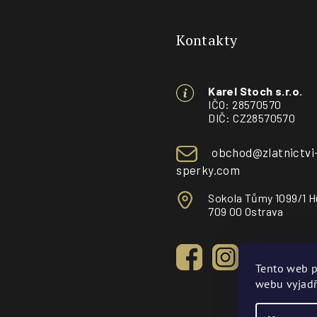
á
Kontakty
p
a
Karel Stoch s.r.o.
t
IČO: 28570570
DIČ: CZ28570570
í
obchod@zlatnictvi
sperky.com
Sokola Tůmy 1099/1 H
709 00 Ostrava
Tento web p
webu vyjadř