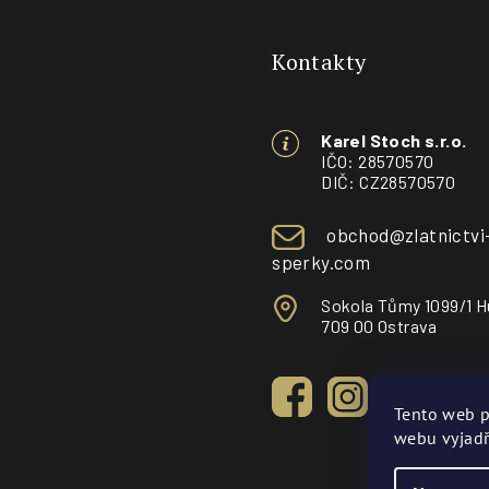
á
Kontakty
p
a
Karel Stoch s.r.o.
t
IČO: 28570570
DIČ: CZ28570570
í
obchod@zlatnictvi
sperky.com
Sokola Tůmy 1099/1 H
709 00 Ostrava
Tento web p
webu vyjadř