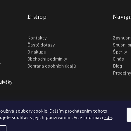
E-shop
Naviga
Kontakty
Zásnubní
Časté dotazy
Snubní p
O nákupu
Šperky
Obchodní podmínky
O nás
-
Ochrana osobních údajů
Blog
Prodejn
ulváky
oužívá soubory cookie. Dalším procházením tohoto
ujete souhlas s jejich používáním.. Více informací
zde
.
Co