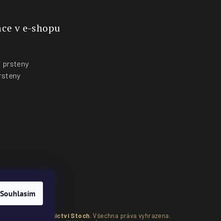
ce v e-shopu
 prsteny
rsteny
y
Souhlasím
pyright 2026
Zlatnictví Stoch
. Všechna práva vyhrazena.