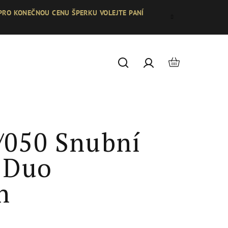
 PRO KONEČNOU CENU ŠPERKU VOLEJTE PANÍ
Nákupní
Hledat
Přihlášení
košík
/050 Snubní
- Duo
n