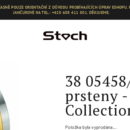
ASNĚ POUZE ORIENTAČNÍ Z DŮVODU PROBÍHAJÍCÍCH ÚPRAV ESHOPU.
JANČUROVÉ NA TEL.: +420 608 411 801. DĚKUJEME.
38 05458
prsteny 
Collectio
Položka byla vyprodána…