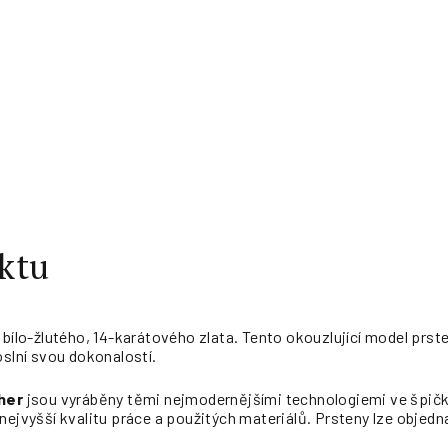
ktu
z bílo-žlutého, 14-karátového zlata. Tento okouzlující model pr
oslní svou dokonalostí.
her
jsou vyráběny těmi nejmodernějšími technologiemi ve špičk
nejvyšší kvalitu práce a použitých materiálů. Prsteny lze objedna