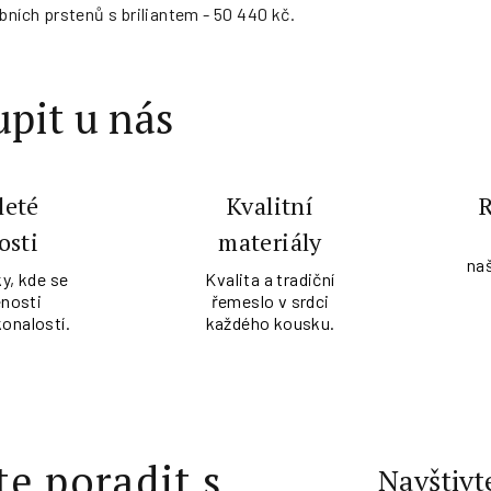
bních prstenů s briliantem - 50 440 kč.
pit u nás
leté
Kvalitní
osti
materiály
na
y, kde se
Kvalita a tradiční
nosti
řemeslo v srdci
konalostí.
každého kousku.
te poradit s
Navštivt