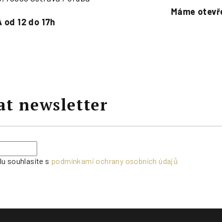
Máme otevře
 od 12 do 17h
at newsletter
lu souhlasíte s
podmínkami ochrany osobních údajů