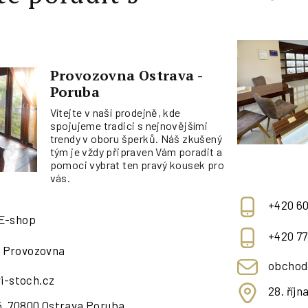
Provozovna Ostrava -
Poruba
Vítejte v naší prodejně, kde
spojujeme tradici s nejnovějšími
trendy v oboru šperků. Náš zkušený
tým je vždy připraven Vám poradit a
pomoci vybrat ten pravý kousek pro
vás.
+420 60
 E-shop
+420 77
- Provozovna
obchod
i-stoch.cz
28. říj
95, 70800 Ostrava Poruba