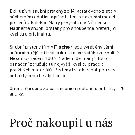
Exkluzivní snubní prsteny ze 14-karátového zlata v
nádherném odstínu apricot. Tento nevšední model
prstenů z kolekce Marry je vyroben v Německu.
Nádherné snubní prsteny pro snoubence preferující
kvalitu a originalitu.
Snubní prsteny firmy
Fischer
jsou vyráběny těmi
nejmodernějšími technologiemi ve špičkové kvalitě.
Nesou označení "100% Made in Germany", toto
označení zaručuje tu nejvyšší kvalitu práce a
použitých materiálů. Prsteny lze objednat pouze s
brilianty nebo bez briliantů.
Orientační cena za pár snubních prstenů s brilianty - 76
960 kč.
Proč nakoupit u nás