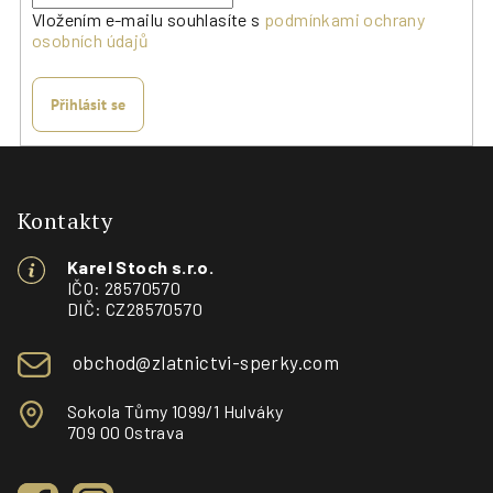
Vložením e-mailu souhlasíte s
podmínkami ochrany
osobních údajů
Přihlásit se
Z
á
p
Kontakty
a
Karel Stoch s.r.o.
t
IČO: 28570570
í
DIČ: CZ28570570
obchod@zlatnictvi-sperky.com
Sokola Tůmy 1099/1 Hulváky
709 00 Ostrava