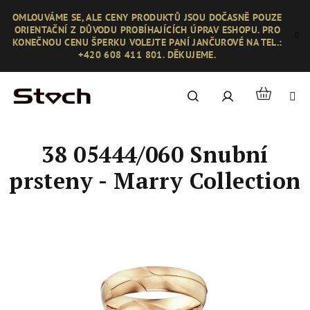
Přejít
OMLOUVÁME SE, ALE CENY PRODUKTŮ JSOU DOČASNĚ POUZE
na
ORIENTAČNÍ Z DŮVODU PROBÍHAJÍCÍCH ÚPRAV ESHOPU. PRO
obsah
KONEČNOU CENU ŠPERKU VOLEJTE PANÍ JANČUROVÉ NA TEL.:
+420 608 411 801. DĚKUJEME.
Nákupní
Hledat
Přihlášení
košík
38 05444/060 Snubní
prsteny - Marry Collection