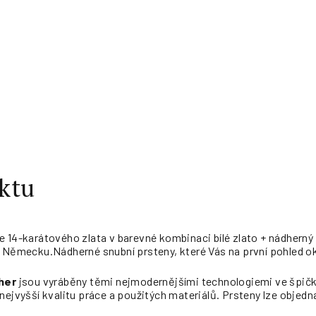
ktu
e 14-karátového zlata v barevné kombinaci bílé zlato + nádherný
v Německu.Nádherné snubní prsteny, které Vás na první pohled ok
her
jsou vyráběny těmi nejmodernějšími technologiemi ve špičk
nejvyšší kvalitu práce a použitých materiálů. Prsteny lze objedna