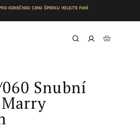
 PRO KONEČNOU CENU ŠPERKU VOLEJTE PANÍ
Nákupní
Hledat
Přihlášení
košík
/060 Snubní
 Marry
n