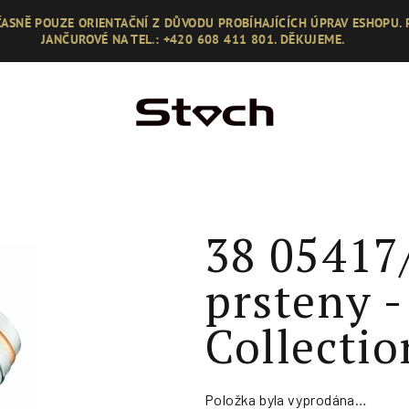
ASNĚ POUZE ORIENTAČNÍ Z DŮVODU PROBÍHAJÍCÍCH ÚPRAV ESHOPU.
JANČUROVÉ NA TEL.: +420 608 411 801. DĚKUJEME.
38 05417
prsteny -
Collectio
Položka byla vyprodána…