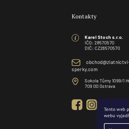
á
Kontakty
p
a
Karel Stoch s.r.o.
t
IČO: 28570570
DIČ: CZ28570570
í
obchod@zlatnictvi
sperky.com
Sokola Tůmy 1099/1 H
709 00 Ostrava
Tento web p
webu vyjadř