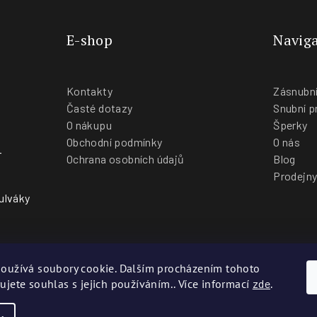
E-shop
Naviga
Kontakty
Zásnubní
Časté dotazy
Snubní p
O nákupu
Šperky
Obchodní podmínky
O nás
-
Ochrana osobních údajů
Blog
Prodejn
ulváky
oužívá soubory cookie. Dalším procházením tohoto
ujete souhlas s jejich používáním.. Více informací
zde
.
Co