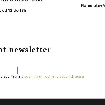
Máme otevře
 od 12 do 17h
at newsletter
lu souhlasíte s
podmínkami ochrany osobních údajů