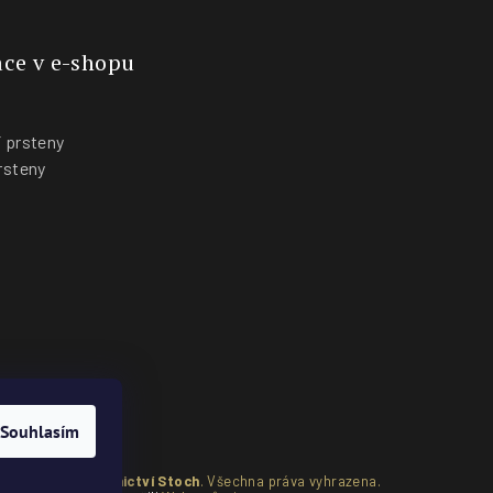
ce v e-shopu
 prsteny
rsteny
y
Souhlasím
pyright 2026
Zlatnictví Stoch
. Všechna práva vyhrazena.