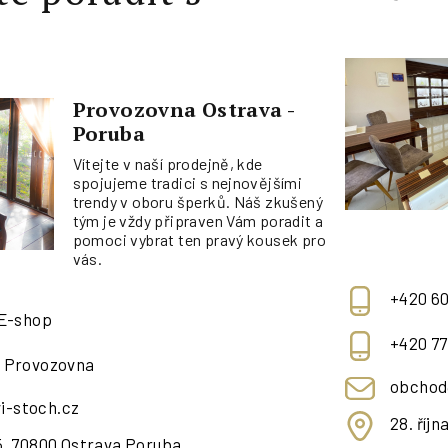
Provozovna Ostrava -
Poruba
Vítejte v naší prodejně, kde
spojujeme tradici s nejnovějšími
trendy v oboru šperků. Náš zkušený
tým je vždy připraven Vám poradit a
pomoci vybrat ten pravý kousek pro
vás.
+420 60
 E-shop
+420 77
- Provozovna
obchod
i-stoch.cz
28. říj
95, 70800 Ostrava Poruba