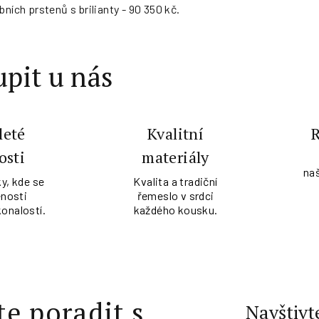
bních prstenů s brilianty - 90 350 kč.
pit u nás
leté
Kvalitní
osti
materiály
na
y, kde se
Kvalita a tradiční
nosti
řemeslo v srdci
konalostí.
každého kousku.
te poradit s
Navštivt