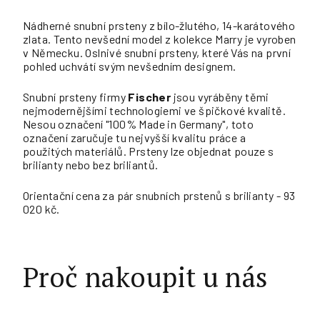
Nádherné snubní prsteny z bílo-žlutého, 14-karátového
zlata. Tento nevšední model z kolekce Marry je vyroben
v Německu. Oslnivé snubní prsteny, které Vás na první
pohled uchvátí svým nevšedním designem.
Snubní prsteny firmy
Fischer
jsou vyráběny těmi
nejmodernějšími technologiemi ve špičkové kvalitě.
Nesou označení "100% Made in Germany", toto
označení zaručuje tu nejvyšší kvalitu práce a
použitých materiálů. Prsteny lze objednat pouze s
brilianty nebo bez briliantů.
Orientační cena za pár snubních prstenů s brilianty - 93
020 kč.
Proč nakoupit u nás