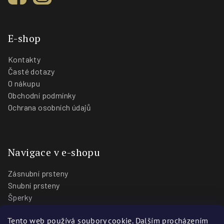
E-shop
Kontakty
Časté dotazy
O nákupu
Obchodní podmínky
Ochrana osobních údajů
Navigace v e-shopu
Zásnubní prsteny
Snubní prsteny
Šperky
O nás
Tento web používá soubory cookie. Dalším procházením
Blog