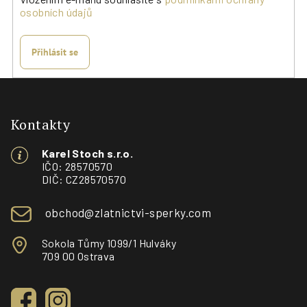
osobních údajů
Přihlásit se
Z
á
p
Kontakty
a
Karel Stoch s.r.o.
t
IČO: 28570570
í
DIČ: CZ28570570
obchod@zlatnictvi-sperky.com
Sokola Tůmy 1099/1 Hulváky
709 00 Ostrava