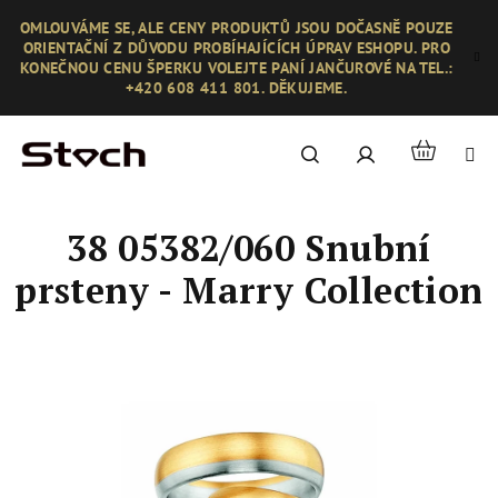
Přejít
OMLOUVÁME SE, ALE CENY PRODUKTŮ JSOU DOČASNĚ POUZE
na
ORIENTAČNÍ Z DŮVODU PROBÍHAJÍCÍCH ÚPRAV ESHOPU. PRO
obsah
KONEČNOU CENU ŠPERKU VOLEJTE PANÍ JANČUROVÉ NA TEL.:
+420 608 411 801. DĚKUJEME.
Nákupní
Hledat
Přihlášení
košík
38 05382/060 Snubní
prsteny - Marry Collection