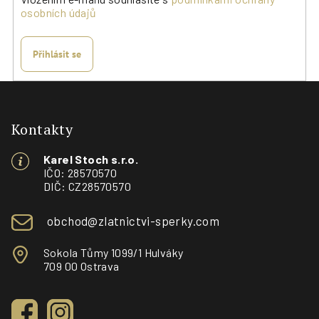
osobních údajů
Přihlásit se
Z
á
p
Kontakty
a
Karel Stoch s.r.o.
t
IČO: 28570570
í
DIČ: CZ28570570
obchod@zlatnictvi-sperky.com
Sokola Tůmy 1099/1 Hulváky
709 00 Ostrava