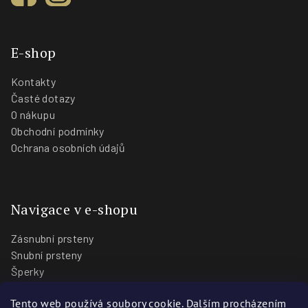
E-shop
Kontakty
Časté dotazy
O nákupu
Obchodní podmínky
Ochrana osobních údajů
Navigace v e-shopu
Zásnubní prsteny
Snubní prsteny
Šperky
O nás
Tento web používá soubory cookie. Dalším procházením
Blog