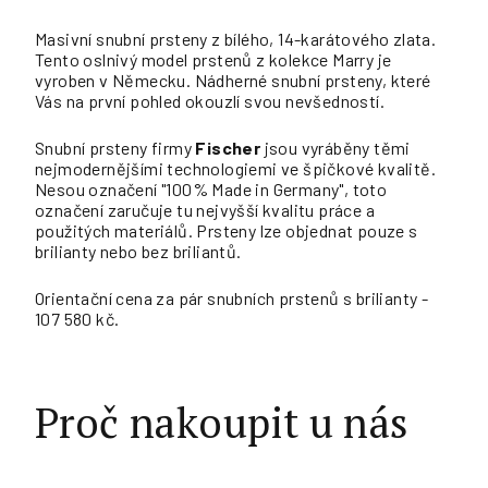
Masivní snubní prsteny z bílého, 14-karátového zlata.
Tento oslnivý model prstenů z kolekce Marry je
vyroben v Německu. Nádherné snubní prsteny, které
Vás na první pohled okouzlí svou nevšedností.
Snubní prsteny firmy
Fischer
jsou vyráběny těmi
nejmodernějšími technologiemi ve špičkové kvalitě.
Nesou označení "100% Made in Germany", toto
označení zaručuje tu nejvyšší kvalitu práce a
použitých materiálů. Prsteny lze objednat pouze s
brilianty nebo bez briliantů.
Orientační cena za pár snubních prstenů s brilianty -
107 580 kč.
Proč nakoupit u nás