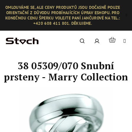
Přejít
OMLOUVÁME SE, ALE CENY PRODUKTŮ JSOU DOČASNĚ POUZE
na
ORIENTAČNÍ Z DŮVODU PROBÍHAJÍCÍCH ÚPRAV ESHOPU. PRO
obsah
KONEČNOU CENU ŠPERKU VOLEJTE PANÍ JANČUROVÉ NA TEL.:
+420 608 411 801. DĚKUJEME.
Nákupní
Hledat
Přihlášení
košík
38 05309/070 Snubní
prsteny - Marry Collection