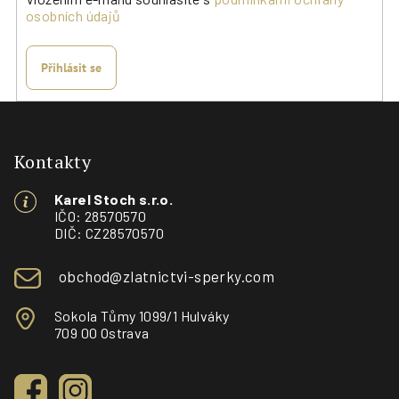
osobních údajů
Přihlásit se
Z
á
p
Kontakty
a
Karel Stoch s.r.o.
t
IČO: 28570570
í
DIČ: CZ28570570
obchod@zlatnictvi-sperky.com
Sokola Tůmy 1099/1 Hulváky
709 00 Ostrava