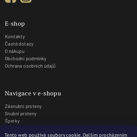
E-shop
Kontakty
Časté dotazy
O nákupu
Obchodní podmínky
Ochrana osobních údajů
Navigace v e-shopu
Zásnubní prsteny
Snubní prsteny
Šperky
O nás
Tento web používá soubory cookie. Dalším procházením
Blog