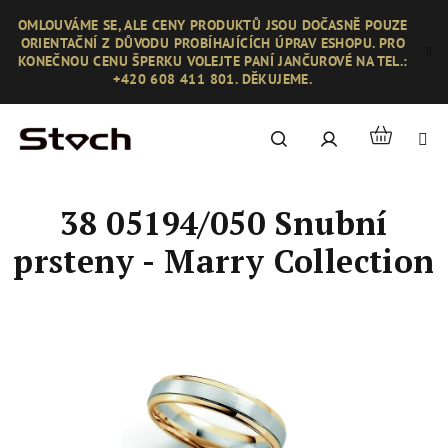
Přejít
OMLOUVÁME SE, ALE CENY PRODUKTŮ JSOU DOČASNĚ POUZE
na
ORIENTAČNÍ Z DŮVODU PROBÍHAJÍCÍCH ÚPRAV ESHOPU. PRO
obsah
KONEČNOU CENU ŠPERKU VOLEJTE PANÍ JANČUROVÉ NA TEL.:
+420 608 411 801. DĚKUJEME.
Nákupní
Hledat
Přihlášení
košík
38 05194/050 Snubní
prsteny - Marry Collection