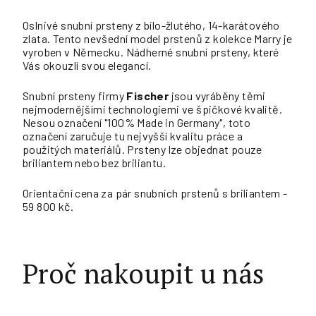
Oslnivé snubní prsteny z bílo-žlutého, 14-karátového
zlata. Tento nevšední model prstenů z kolekce Marry je
vyroben v Německu. Nádherné snubní prsteny, které
Vás okouzlí svou elegancí.
Snubní prsteny firmy
Fischer
jsou vyráběny těmi
nejmodernějšími technologiemi ve špičkové kvalitě.
Nesou označení "100% Made in Germany", toto
označení zaručuje tu nejvyšší kvalitu práce a
použitých materiálů. Prsteny lze objednat pouze
briliantem nebo bez briliantu.
Orientační cena za pár snubních prstenů s briliantem -
59 800 kč.
Proč nakoupit u nás