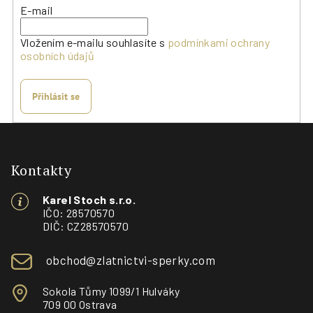
E-mail
Vložením e-mailu souhlasíte s
podmínkami ochrany
osobních údajů
Přihlásit se
Z
á
p
Kontakty
a
Karel Stoch s.r.o.
t
IČO: 28570570
í
DIČ: CZ28570570
obchod@zlatnictvi-sperky.com
Sokola Tůmy 1099/1 Hulváky
709 00 Ostrava