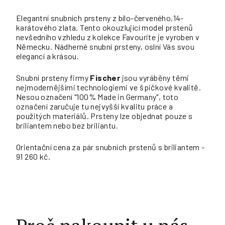
Elegantní snubních prsteny z bílo-červeného,14-
karátového zlata. Tento okouzlující model prstenů
nevšedního vzhledu z kolekce Favourite je vyroben v
Německu. Nádherné snubní prsteny, oslní Vás svou
elegancí a krásou.
Snubní prsteny firmy
Fischer
jsou vyráběny těmi
nejmodernějšími technologiemi ve špičkové kvalitě.
Nesou označení "100% Made in Germany", toto
označení zaručuje tu nejvyšší kvalitu práce a
použitých materiálů. Prsteny lze objednat pouze s
briliantem nebo bez briliantu.
Orientační cena za pár snubních prstenů s briliantem -
91 260 kč.