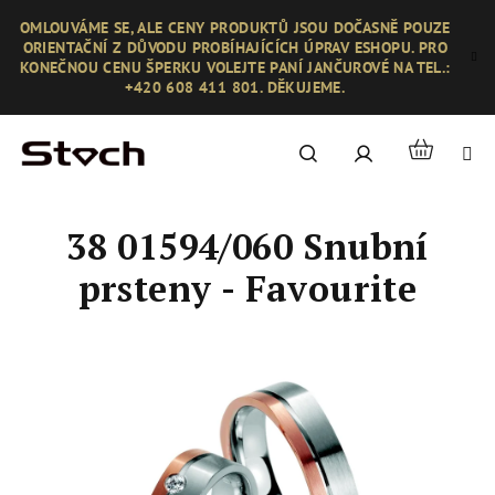
Přejít
OMLOUVÁME SE, ALE CENY PRODUKTŮ JSOU DOČASNĚ POUZE
na
ORIENTAČNÍ Z DŮVODU PROBÍHAJÍCÍCH ÚPRAV ESHOPU. PRO
obsah
KONEČNOU CENU ŠPERKU VOLEJTE PANÍ JANČUROVÉ NA TEL.:
+420 608 411 801. DĚKUJEME.
Nákupní
Hledat
Přihlášení
košík
38 01594/060 Snubní
prsteny - Favourite