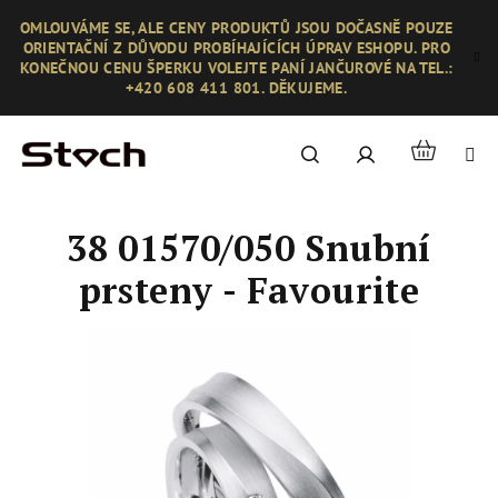
Přejít
OMLOUVÁME SE, ALE CENY PRODUKTŮ JSOU DOČASNĚ POUZE
na
ORIENTAČNÍ Z DŮVODU PROBÍHAJÍCÍCH ÚPRAV ESHOPU. PRO
obsah
KONEČNOU CENU ŠPERKU VOLEJTE PANÍ JANČUROVÉ NA TEL.:
+420 608 411 801. DĚKUJEME.
Nákupní
Hledat
Přihlášení
košík
38 01570/050 Snubní
prsteny - Favourite