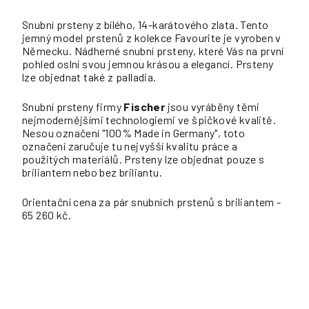
Snubní prsteny z bílého, 14-karátového zlata. Tento
jemný model prstenů z kolekce Favourite je vyroben v
Německu. Nádherné snubní prsteny, které Vás na první
pohled oslní svou jemnou krásou a elegancí. Prsteny
lze objednat také z palladia.
Snubní prsteny firmy
Fischer
jsou vyráběny těmi
nejmodernějšími technologiemi ve špičkové kvalitě.
Nesou označení "100% Made in Germany", toto
označení zaručuje tu nejvyšší kvalitu práce a
použitých materiálů. Prsteny lze objednat pouze s
briliantem nebo bez briliantu.
Orientační cena za pár snubních prstenů s briliantem -
65 260 kč.