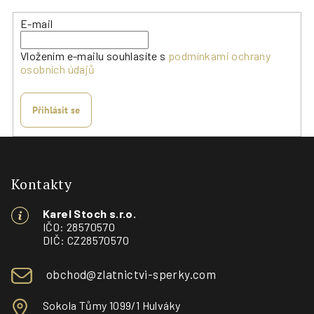
E-mail
Vložením e-mailu souhlasíte s
podmínkami ochrany
osobních údajů
Přihlásit se
Z
á
p
Kontakty
a
Karel Stoch s.r.o.
t
IČO: 28570570
í
DIČ: CZ28570570
obchod@zlatnictvi-sperky.com
Sokola Tůmy 1099/1 Hulváky