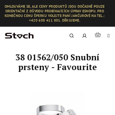
Přejít
OMLOUVÁME SE, ALE CENY PRODUKTŮ JSOU DOČASNĚ POUZE
na
ORIENTAČNÍ Z DŮVODU PROBÍHAJÍCÍCH ÚPRAV ESHOPU. PRO
obsah
KONEČNOU CENU ŠPERKU VOLEJTE PANÍ JANČUROVÉ NA TEL.:
+420 608 411 801. DĚKUJEME.
Nákupní
Hledat
Přihlášení
košík
38 01562/050 Snubní
prsteny - Favourite