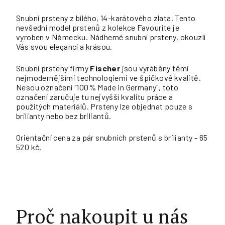
Snubní prsteny z bílého, 14-karátového zlata. Tento
nevšední model prstenů z kolekce Favourite je
vyroben v Německu. Nádherné snubní prsteny, okouzlí
Vás svou elegancí a krásou.
Snubní prsteny firmy
Fischer
jsou vyráběny těmi
nejmodernějšími technologiemi ve špičkové kvalitě.
Nesou označení "100% Made in Germany", toto
označení zaručuje tu nejvyšší kvalitu práce a
použitých materiálů. Prsteny lze objednat pouze s
brilianty nebo bez briliantů.
Orientační cena za pár snubních prstenů s brilianty - 65
520 kč.
Proč nakoupit u nás