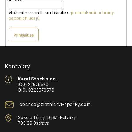
Vložením e-mailu souhlasíte s
podmínkami ochrany
osobních údajů
Přihlásit se
Z
á
p
Kontakty
a
Karel Stoch s.r.o.
t
IČO: 28570570
í
DIČ: CZ28570570
obchod@zlatnictvi-sperky.com
Sokola Tůmy 1099/1 Hulváky
709 00 Ostrava