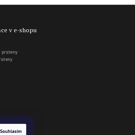
ce v e-shopu
 prsteny
rsteny
y
Souhlasím