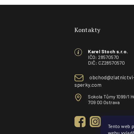
Z
á
Kontakty
p
a
Karel Stoch s.r.o.
t
IČO: 28570570
DIČ: CZ28570570
í
obchod@zlatnictvi
sperky.com
Sokola Tůmy 1099/1 H
709 00 Ostrava
Tento web p
webu vyjadř