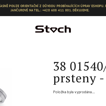
ASNĚ POUZE ORIENTAČNÍ Z DŮVODU PROBÍHAJÍCÍCH ÚPRAV ESHOPU.
JANČUROVÉ NA TEL.: +420 608 411 801. DĚKUJEME.
38 01540
prsteny -
Položka byla vyprodána…
Měrná
cena: