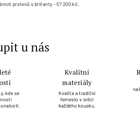
bních prstenů s brilianty - 57 200 kč.
pit u nás
leté
Kvalitní
osti
materiály
na
y, kde se
Kvalita a tradiční
nosti
řemeslo v srdci
konalostí.
každého kousku.