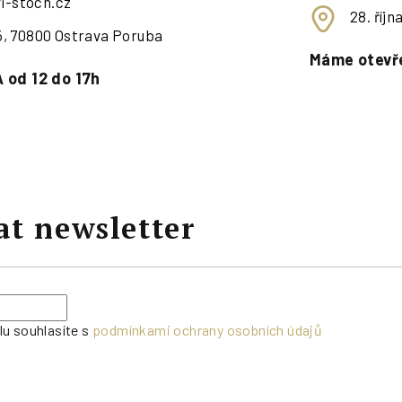
i-stoch.cz
28. říj
95, 70800 Ostrava Poruba
Máme otevře
 od 12 do 17h
at newsletter
lu souhlasíte s
podmínkami ochrany osobních údajů