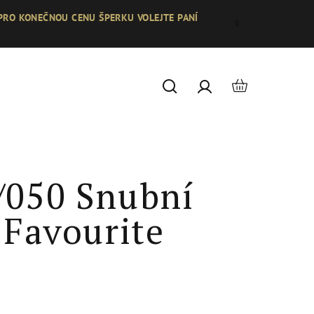
 PRO KONEČNOU CENU ŠPERKU VOLEJTE PANÍ
Nákupní
Hledat
Přihlášení
košík
/050 Snubní
 Favourite