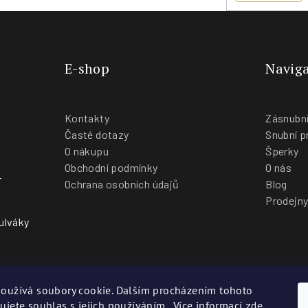
E-shop
Naviga
Kontakty
Zásnubní
Časté dotazy
Snubní p
O nákupu
Šperky
Obchodní podmínky
O nás
-
Ochrana osobních údajů
Blog
Prodejn
ulváky
oužívá soubory cookie. Dalším procházením tohoto
ujete souhlas s jejich používáním.. Více informací
zde
.