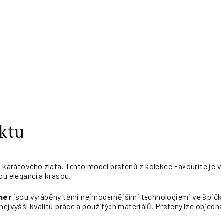
ktu
4-karátového zlata. Tento model prstenů z kolekce Favourite je 
ou elegancí a krásou.
her
jsou vyráběny těmi nejmodernějšími technologiemi ve špičk
nejvyšší kvalitu práce a použitých materiálů. Prsteny lze objedna