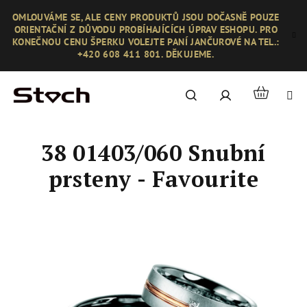
Přejít
OMLOUVÁME SE, ALE CENY PRODUKTŮ JSOU DOČASNĚ POUZE
na
ORIENTAČNÍ Z DŮVODU PROBÍHAJÍCÍCH ÚPRAV ESHOPU. PRO
obsah
KONEČNOU CENU ŠPERKU VOLEJTE PANÍ JANČUROVÉ NA TEL.:
+420 608 411 801. DĚKUJEME.
Nákupní
Hledat
Přihlášení
košík
38 01403/060 Snubní
prsteny - Favourite