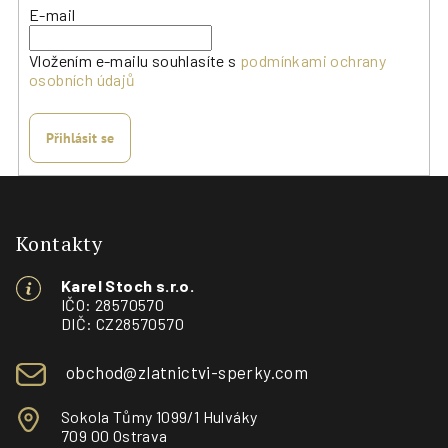
E-mail
Vložením e-mailu souhlasíte s
podmínkami ochrany
osobních údajů
Přihlásit se
Z
á
p
Kontakty
a
Karel Stoch s.r.o.
t
IČO: 28570570
í
DIČ: CZ28570570
obchod@zlatnictvi-sperky.com
Sokola Tůmy 1099/1 Hulváky
709 00 Ostrava