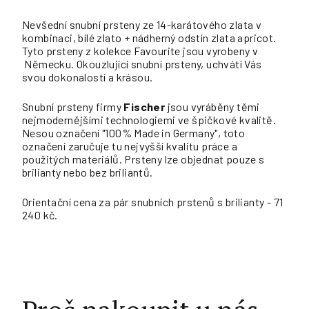
Nevšední snubní prsteny ze 14-karátového zlata v
kombinaci, bílé zlato + nádherný odstín zlata apricot.
Tyto prsteny z kolekce Favourite jsou vyrobeny v
Německu. Okouzlující snubní prsteny, uchvátí Vás
svou dokonalostí a krásou.
Snubní prsteny firmy
Fischer
jsou vyráběny těmi
nejmodernějšími technologiemi ve špičkové kvalitě.
Nesou označení "100% Made in Germany", toto
označení zaručuje tu nejvyšší kvalitu práce a
použitých materiálů. Prsteny lze objednat pouze s
brilianty nebo bez briliantů.
Orientační cena za pár snubních prstenů s brilianty - 71
240 kč.