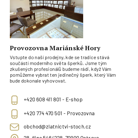
Provozovna Mariánské Hory
Vstupte do naší prodejny, kde se tradice stává
součástí moderního světa šperků. Jsme tým
zkušených profesionálů budeme rádi, když Vám
pomůžeme vybrat ten jedinečný šperk, který Vám
bude dokonale vyhovovat.
+420 608 411 801 - E-shop
+420 774 470 501 - Provozovna
obchod@zlatnictvi-stoch.cz
28. října 546/228, 70900 Ostrava