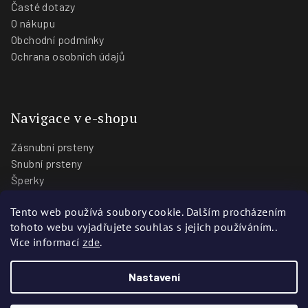
Časté dotazy
O nákupu
Obchodní podmínky
Ochrana osobních údajů
Navigace v e-shopu
Zásnubní prsteny
Snubní prsteny
Šperky
O nás
Tento web používá soubory cookie. Dalším procházením
Blog
tohoto webu vyjadřujete souhlas s jejich používáním..
Prodejny
Více informací
zde
.
Nastavení
Copyright 2026
Zlatnictví Stoch
. Všechna práva vyhrazena.
Vytvořili
Webotvůrci.cz