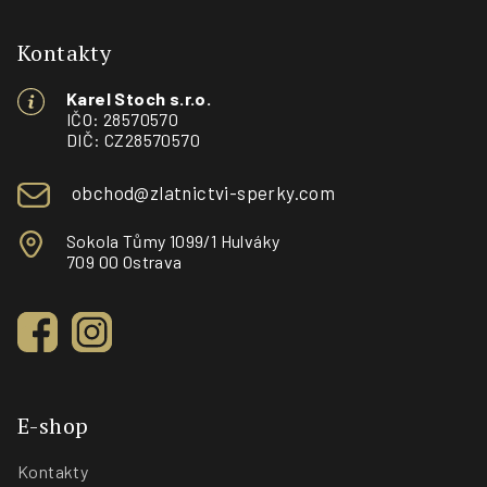
á
p
Kontakty
a
Karel Stoch s.r.o.
t
IČO: 28570570
í
DIČ: CZ28570570
obchod@zlatnictvi-sperky.com
Sokola Tůmy 1099/1 Hulváky
709 00 Ostrava
E-shop
Kontakty