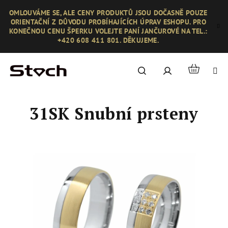
Přejít
OMLOUVÁME SE, ALE CENY PRODUKTŮ JSOU DOČASNĚ POUZE
na
ORIENTAČNÍ Z DŮVODU PROBÍHAJÍCÍCH ÚPRAV ESHOPU. PRO
obsah
KONEČNOU CENU ŠPERKU VOLEJTE PANÍ JANČUROVÉ NA TEL.:
+420 608 411 801. DĚKUJEME.
Nákupní
Hledat
Přihlášení
košík
31SK Snubní prsteny