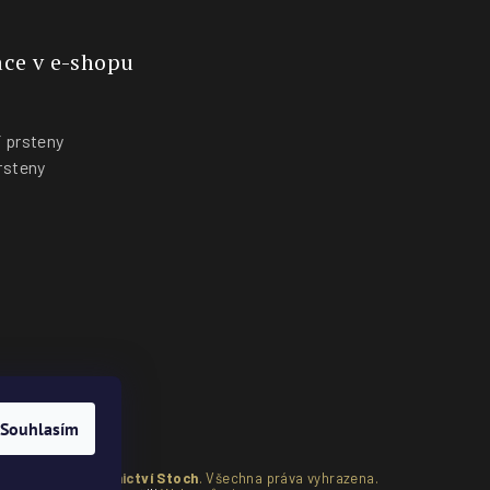
ce v e-shopu
 prsteny
rsteny
y
Souhlasím
pyright 2026
Zlatnictví Stoch
. Všechna práva vyhrazena.