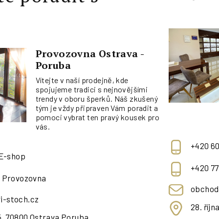
Provozovna Ostrava -
Poruba
Vítejte v naší prodejně, kde
spojujeme tradici s nejnovějšími
trendy v oboru šperků. Náš zkušený
tým je vždy připraven Vám poradit a
pomoci vybrat ten pravý kousek pro
vás.
+420 60
 E-shop
+420 77
- Provozovna
obchod
i-stoch.cz
28. říj
95, 70800 Ostrava Poruba