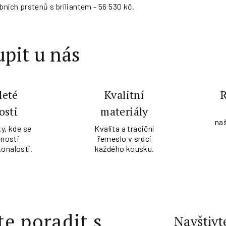
bních prstenů s briliantem - 56 530 kč.
pit u nás
leté
Kvalitní
osti
materiály
na
y, kde se
Kvalita a tradiční
nosti
řemeslo v srdci
konalostí.
každého kousku.
te poradit s
Navštivt