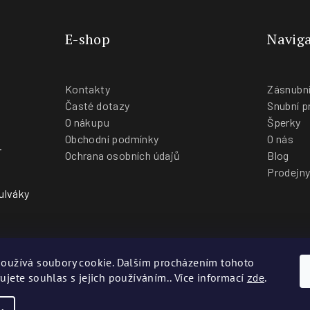
E-shop
Naviga
Kontakty
Zásnubní
Časté dotazy
Snubní p
O nákupu
Šperky
Obchodní podmínky
O nás
-
Ochrana osobních údajů
Blog
Prodejn
ulváky
oužívá soubory cookie. Dalším procházením tohoto
ujete souhlas s jejich používáním.. Více informací
zde
.
Co