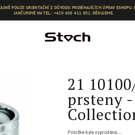
ASNĚ POUZE ORIENTAČNÍ Z DŮVODU PROBÍHAJÍCÍCH ÚPRAV ESHOPU.
JANČUROVÉ NA TEL.: +420 608 411 801. DĚKUJEME.
21 10100
prsteny -
Collectio
Položka byla vyprodána…