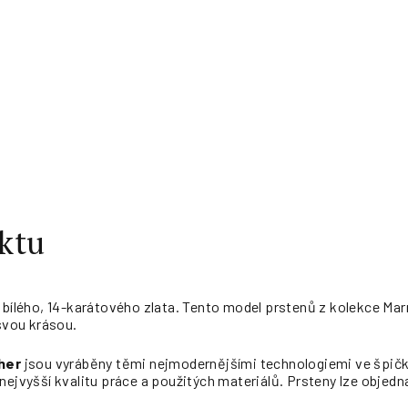
ktu
z bílého, 14-karátového zlata. Tento model prstenů z kolekce Ma
svou krásou.
her
jsou vyráběny těmi nejmodernějšími technologiemi ve špičk
nejvyšší kvalitu práce a použitých materiálů. Prsteny lze objedna