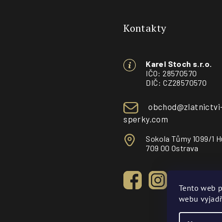
á
Kontakty
p
a
Karel Stoch s.r.o.
t
IČO: 28570570
DIČ: CZ28570570
í
obchod@zlatnictvi
sperky.com
Sokola Tůmy 1099/1 H
709 00 Ostrava
Tento web p
webu vyjadř