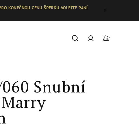
 PRO KONEČNOU CENU ŠPERKU VOLEJTE PANÍ
Nákupní
Hledat
Přihlášení
košík
/060 Snubní
 Marry
n