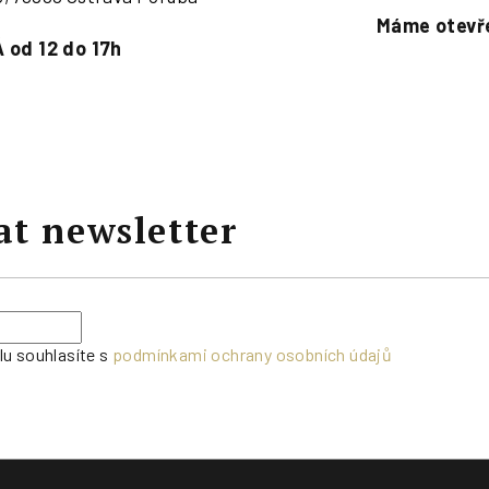
Máme otevře
 od 12 do 17h
at newsletter
lu souhlasíte s
podmínkami ochrany osobních údajů