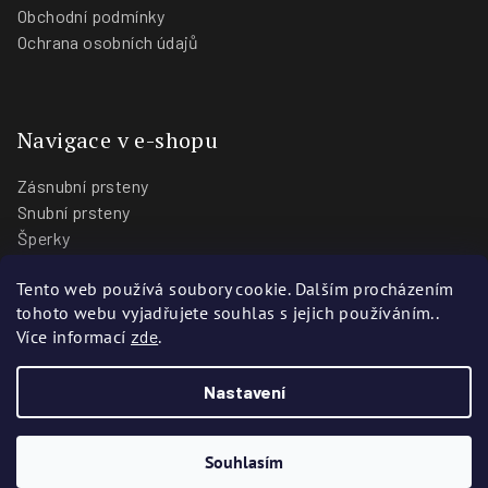
Obchodní podmínky
Ochrana osobních údajů
Navigace v e-shopu
Zásnubní prsteny
Snubní prsteny
Šperky
O nás
Tento web používá soubory cookie. Dalším procházením
Blog
tohoto webu vyjadřujete souhlas s jejich používáním..
Prodejny
Více informací
zde
.
Nastavení
Copyright 2026
Zlatnictví Stoch
. Všechna práva vyhrazena.
Vytvořili
Webotvůrci.cz
Souhlasím
Vytvořil Shoptet