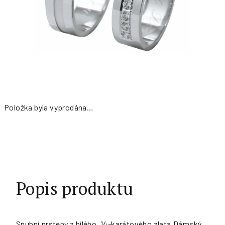
Položka byla vyprodána…
Měrná
cena:
Popis produktu
Snubní prsteny z bílého, 14-karátového zlata.Dámský