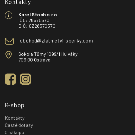
p
Kontakty
a
Karel Stoch s.r.o.
t
IČO: 28570570
í
DIČ: CZ28570570
obchod@zlatnictvi-sperky.com
Sokola Tůmy 1099/1 Hulváky
709 00 Ostrava
E-shop
Kontakty
Časté dotazy
O nákupu