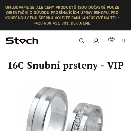
Přejít
OMLOUVÁME SE, ALE CENY PRODUKTŮ JSOU DOČASNĚ POUZE
na
ORIENTAČNÍ Z DŮVODU PROBÍHAJÍCÍCH ÚPRAV ESHOPU. PRO
obsah
KONEČNOU CENU ŠPERKU VOLEJTE PANÍ JANČUROVÉ NA TEL.:
+420 608 411 801. DĚKUJEME.
Nákupní
Hledat
Přihlášení
košík
16C Snubní prsteny - VIP