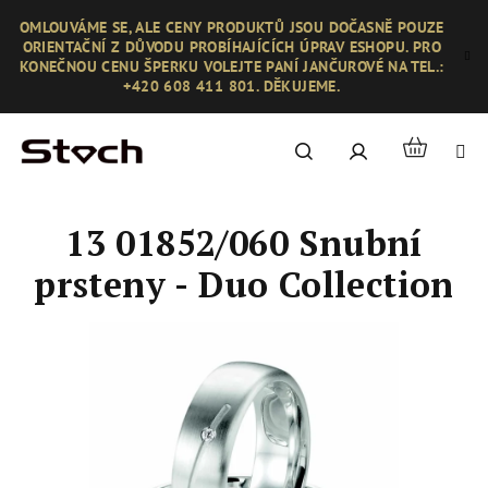
Přejít
OMLOUVÁME SE, ALE CENY PRODUKTŮ JSOU DOČASNĚ POUZE
na
ORIENTAČNÍ Z DŮVODU PROBÍHAJÍCÍCH ÚPRAV ESHOPU. PRO
obsah
KONEČNOU CENU ŠPERKU VOLEJTE PANÍ JANČUROVÉ NA TEL.:
+420 608 411 801. DĚKUJEME.
Nákupní
Hledat
Přihlášení
košík
13 01852/060 Snubní
prsteny - Duo Collection