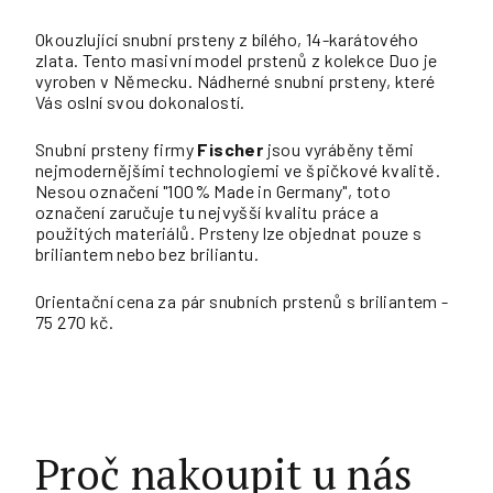
Okouzlující snubní prsteny z bílého, 14-karátového
zlata. Tento masivní model prstenů z kolekce Duo je
vyroben v Německu. Nádherné snubní prsteny, které
Vás oslní svou dokonalostí.
Snubní prsteny firmy
Fischer
jsou vyráběny těmi
nejmodernějšími technologiemi ve špičkové kvalitě.
Nesou označení "100% Made in Germany", toto
označení zaručuje tu nejvyšší kvalitu práce a
použitých materiálů. Prsteny lze objednat pouze s
briliantem nebo bez briliantu.
Orientační cena za pár snubních prstenů s briliantem -
75 270 kč.
Proč nakoupit u nás