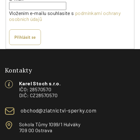
Vložením e-mailu souhlasíte s
podmínkami ochrany
osobních údajů
Přihlásit se
Z
á
p
Kontakty
a
Karel Stoch s.r.o.
t
IČO: 28570570
í
DIČ: CZ28570570
obchod@zlatnictvi-sperky.com
Sokola Tůmy 1099/1 Hulváky
709 00 Ostrava