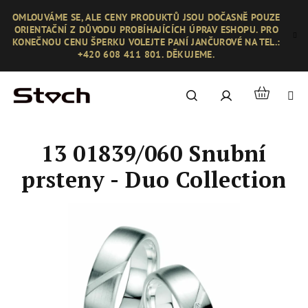
Přejít
OMLOUVÁME SE, ALE CENY PRODUKTŮ JSOU DOČASNĚ POUZE
na
ORIENTAČNÍ Z DŮVODU PROBÍHAJÍCÍCH ÚPRAV ESHOPU. PRO
obsah
KONEČNOU CENU ŠPERKU VOLEJTE PANÍ JANČUROVÉ NA TEL.:
+420 608 411 801. DĚKUJEME.
Nákupní
Hledat
Přihlášení
košík
13 01839/060 Snubní
prsteny - Duo Collection