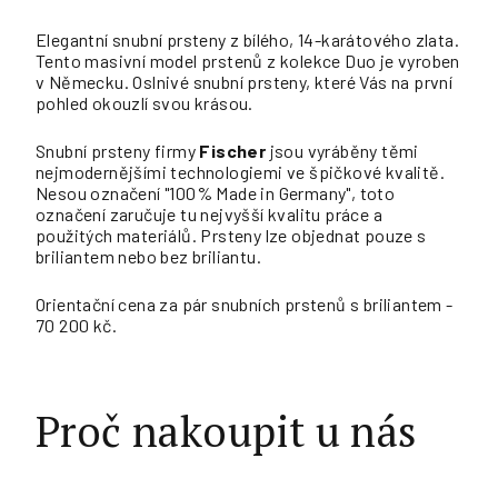
Elegantní snubní prsteny z bílého, 14-karátového zlata.
Tento masivní model prstenů z kolekce Duo je vyroben
v Německu. Oslnivé snubní prsteny, které Vás na první
pohled okouzlí svou krásou.
Snubní prsteny firmy
Fischer
jsou vyráběny těmi
nejmodernějšími technologiemi ve špičkové kvalitě.
Nesou označení "100% Made in Germany", toto
označení zaručuje tu nejvyšší kvalitu práce a
použitých materiálů. Prsteny lze objednat pouze s
briliantem nebo bez briliantu.
Orientační cena za pár snubních prstenů s briliantem -
70 200 kč.
Proč nakoupit u nás