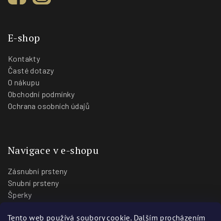
E-shop
Kontakty
Časté dotazy
O nákupu
Obchodní podmínky
Ochrana osobních údajů
Navigace v e-shopu
Zásnubní prsteny
Snubní prsteny
Šperky
O nás
Tento web používá soubory cookie. Dalším procházením
Blog