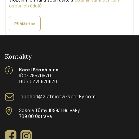
osobních údajů
Přihlásit se
Z
á
p
Kontakty
a
Karel Stoch s.r.o.
t
IČO: 28570570
í
DIČ: CZ28570570
obchod@zlatnictvi-sperky.com
Sokola Tůmy 1099/1 Hulváky
709 00 Ostrava