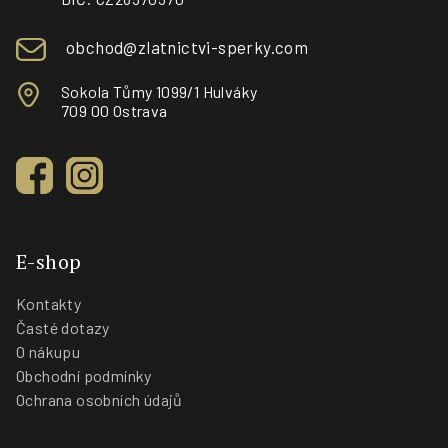
í
obchod@zlatnictvi-sperky.com
Sokola Tůmy 1099/1 Hulváky
709 00 Ostrava
E-shop
Kontakty
Časté dotazy
O nákupu
Obchodní podmínky
Ochrana osobních údajů