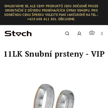
Přejít
OMLOUVÁME SE, ALE CENY PRODUKTŮ JSOU DOČASNĚ POUZE
na
ORIENTAČNÍ Z DŮVODU PROBÍHAJÍCÍCH ÚPRAV ESHOPU. PRO
obsah
KONEČNOU CENU ŠPERKU VOLEJTE PANÍ JANČUROVÉ NA TEL.:
+420 608 411 801. DĚKUJEME.
Nákupní
Hledat
Přihlášení
košík
11LK Snubní prsteny - VIP