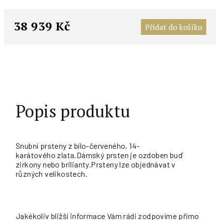
M
c
38 939 Kč
Přidat do košíku
Popis produktu
Snubní prsteny z bílo-červeného, 14-
karátového zlata.Dámský prsten je ozdoben buď
zirkony nebo brilianty.Prsteny lze objednávat v
různých velikostech.
Jakékoliv bližší informace Vám rádi zodpovíme přímo