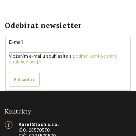
Odebírat newsletter
E-mail
Vložením e-mailu souhlasíte s
podmínkami ochrany
osobních údajů
Přihlásit se
Z
á
p
Kontakty
a
Karel Stoch s.r.o.
t
IČO: 28570570
DIČ: CZ28570570