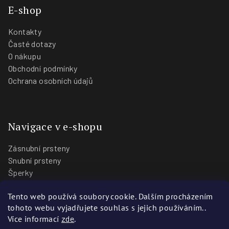
E-shop
Kontakty
Časté dotazy
O nákupu
Obchodní podmínky
Ochrana osobních údajů
Navigace v e-shopu
Zásnubní prsteny
Snubní prsteny
Šperky
O nás
Tento web používá soubory cookie. Dalším procházením
Blog
tohoto webu vyjadřujete souhlas s jejich používáním..
Prodejny
Více informací
zde
.