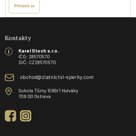
Přihlásit se
Z
á
p
Kontakty
a
Karel Stoch s.r.o.
t
IČO: 28570570
í
DIČ: CZ28570570
obchod@zlatnictvi-sperky.com
Sokola Tůmy 1099/1 Hulváky
709 00 Ostrava