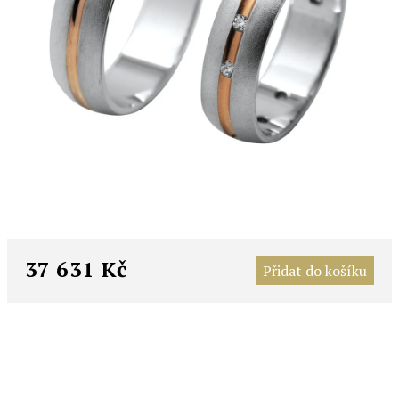
M
c
37 631 Kč
Přidat do košíku