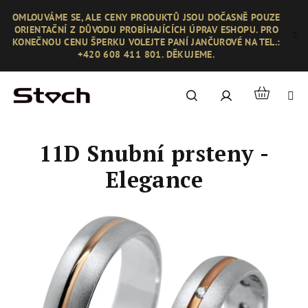
Přejít
OMLOUVÁME SE, ALE CENY PRODUKTŮ JSOU DOČASNĚ POUZE
na
ORIENTAČNÍ Z DŮVODU PROBÍHAJÍCÍCH ÚPRAV ESHOPU. PRO
obsah
KONEČNOU CENU ŠPERKU VOLEJTE PANÍ JANČUROVÉ NA TEL.:
+420 608 411 801. DĚKUJEME.
Nákupní
Hledat
Přihlášení
košík
11D Snubní prsteny -
Elegance