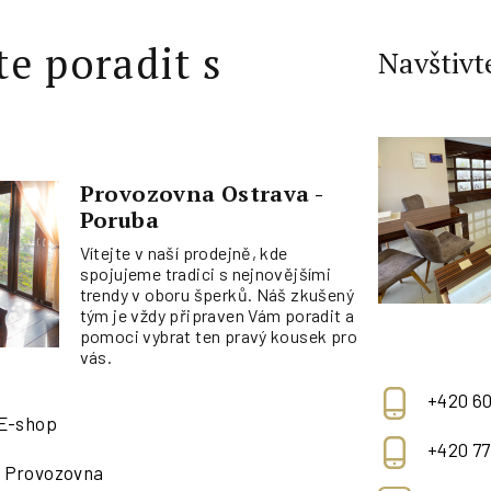
te poradit s
Navštivt
Provozovna Ostrava -
Poruba
Vítejte v naší prodejně, kde
spojujeme tradici s nejnovějšími
trendy v oboru šperků. Náš zkušený
tým je vždy připraven Vám poradit a
pomoci vybrat ten pravý kousek pro
vás.
+420 60
 E-shop
+420 77
- Provozovna