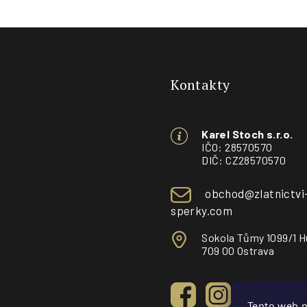
Z
á
Kontakty
p
a
Karel Stoch s.r.o.
t
IČO: 28570570
DIČ: CZ28570570
í
obchod@zlatnictvi
sperky.com
Sokola Tůmy 1099/1 H
709 00 Ostrava
Tento web p