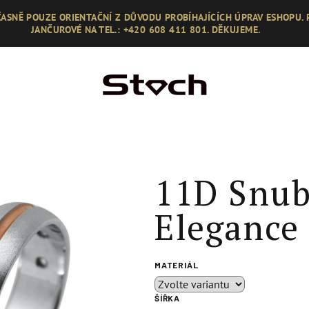
ASNĚ POUZE ORIENTAČNÍ Z DŮVODU PROBÍHAJÍCÍCH ÚPRAV ESHOPU.
JANČUROVÉ NA TEL.: +420 608 411 801. DĚKUJEME.
11D Snub
Elegance
MATERIÁL
ŠÍŘKA