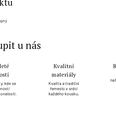
ktu
upný
pit u nás
leté
Kvalitní
osti
materiály
na
y, kde se
Kvalita a tradiční
nosti
řemeslo v srdci
konalostí.
každého kousku.