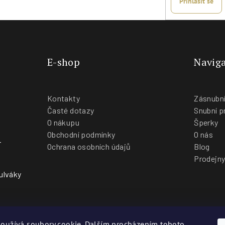
Přihlásit se
E-shop
Naviga
Kontakty
Zásnubní
Časté dotazy
Snubní p
O nákupu
Šperky
Obchodní podmínky
O nás
-
Ochrana osobních údajů
Blog
Prodejn
ulváky
oužívá soubory cookie. Dalším procházením tohoto