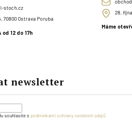
obchod
i-stoch.cz
28. říj
95, 70800 Ostrava Poruba
Máme otevře
 od 12 do 17h
at newsletter
lu souhlasíte s
podmínkami ochrany osobních údajů