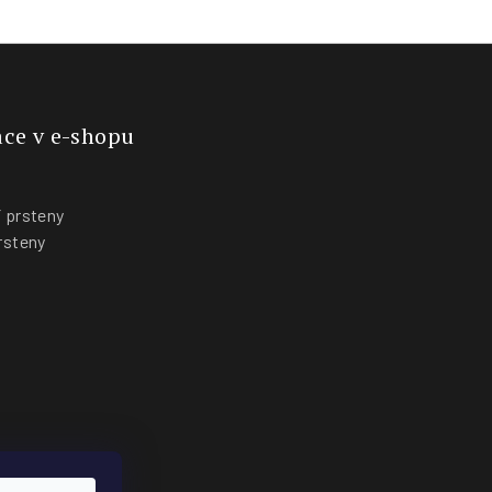
ce v e-shopu
 prsteny
rsteny
y