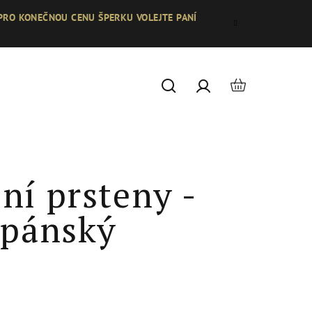
 PRO KONEČNOU CENU ŠPERKU VOLEJTE PANÍ
Nákupní
Hledat
Přihlášení
košík
ní prsteny -
 pánský