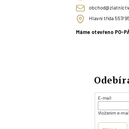
obchod@zlatnictv
Hlavní třída 557/
Máme otevřeno PO-PÁ
Odebír
E-mail
Vložením e-mai